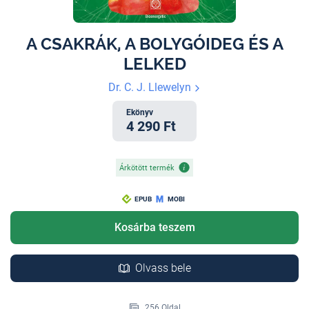
A CSAKRÁK, A BOLYGÓIDEG ÉS A
LELKED
Dr. C. J. Llewelyn
Ekönyv
4 290 Ft
Árkötött termék
EPUB
MOBI
Kosárba teszem
Olvass bele
256 Oldal