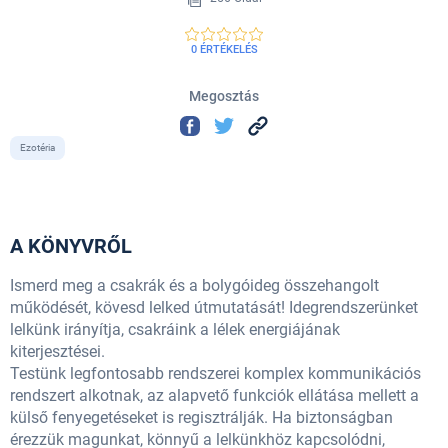
0 ÉRTÉKELÉS
Megosztás
Ezotéria
A KÖNYVRŐL
Ismerd meg a csakrák és a bolygóideg összehangolt
működését, kövesd lelked útmutatását! Idegrendszerünket
lelkünk irányítja, csakráink a lélek energiájának
kiterjesztései.
Testünk legfontosabb rendszerei komplex kommunikációs
rendszert alkotnak, az alapvető funkciók ellátása mellett a
külső fenyegetéseket is regisztrálják. Ha biztonságban
érezzük magunkat, könnyű a lelkünkhöz kapcsolódni,