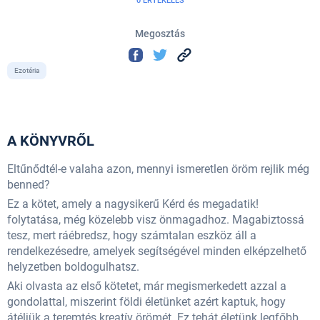
0 ÉRTÉKELÉS
Megosztás
Ezotéria
A KÖNYVRŐL
Eltűnődtél-e valaha azon, mennyi ismeretlen öröm rejlik még
benned?
Ez a kötet, amely a nagysikerű Kérd és megadatik!
folytatása, még közelebb visz önmagadhoz. Magabiztossá
tesz, mert ráébredsz, hogy számtalan eszköz áll a
rendelkezésedre, amelyek segítségével minden elképzelhető
helyzetben boldogulhatsz.
Aki olvasta az első kötetet, már megismerkedett azzal a
gondolattal, miszerint földi életünket azért kaptuk, hogy
átéljük a teremtés kreatív örömét. Ez tehát életünk legfőbb