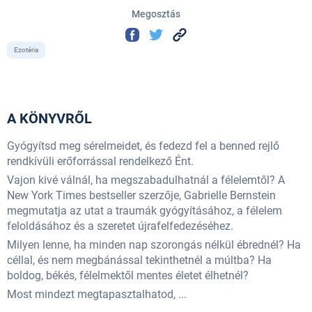
Megosztás
Ezotéria
A KÖNYVRŐL
Gyógyítsd meg sérelmeidet, és fedezd fel a benned rejlő
rendkívüli erőforrással rendelkező Ént.
Vajon kivé válnál, ha megszabadulhatnál a félelemtől? A
New York Times bestseller szerzője, Gabrielle Bernstein
megmutatja az utat a traumák gyógyításához, a félelem
feloldásához és a szeretet újrafelfedezéséhez.
Milyen lenne, ha minden nap szorongás nélkül ébrednél? Ha
céllal, és nem megbánással tekinthetnél a múltba? Ha
boldog, békés, félelmektől mentes életet élhetnél?
Most mindezt megtapasztalhatod, ...