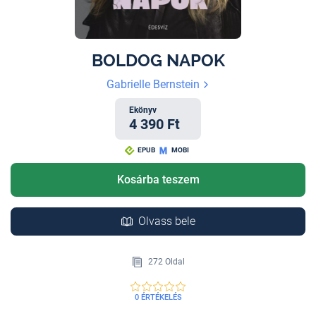
BOLDOG NAPOK
Gabrielle Bernstein
Ekönyv
4 390 Ft
EPUB
MOBI
Kosárba teszem
Olvass bele
272 Oldal
0 ÉRTÉKELÉS