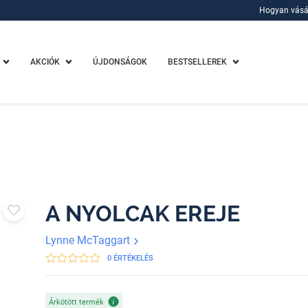
Hogyan vásá
Hogyan vásá
AKCIÓK
ÚJDONSÁGOK
BESTSELLEREK
A NYOLCAK EREJE
Lynne McTaggart
0 ÉRTÉKELÉS
Árkötött termék