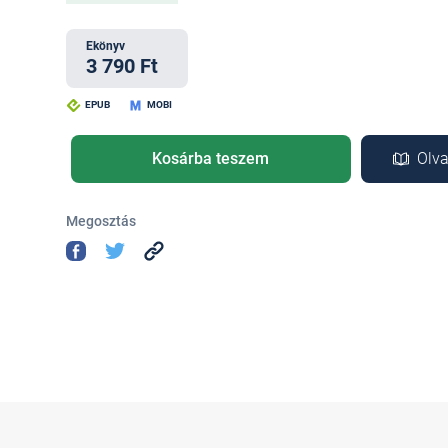
Ekönyv
3 790 Ft
EPUB
MOBI
Kosárba teszem
Olva
Megosztás