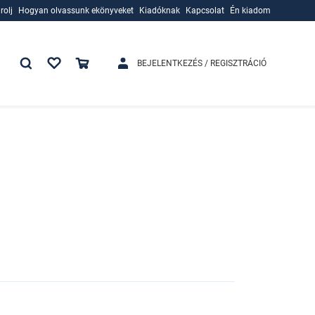
rolj
Hogyan olvassunk ekönyveket
Kiadóknak
Kapcsolat
Én kiadom
rolj
Hogyan olvassunk ekönyveket
Kiadóknak
BEJELENTKEZÉS / REGISZTRÁCIÓ