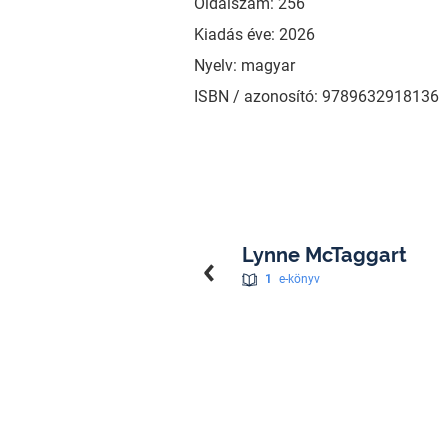
Oldalszám: 256
Kiadás éve: 2026
Nyelv: magyar
ISBN / azonosító: 9789632918136
Lynne McTaggart
1
e-könyv