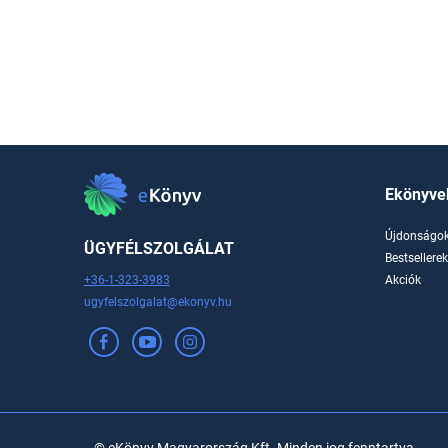
Ekönyve
Újdonságo
ÜGYFÉLSZOLGÁLAT
Bestsellere
+36-1-323-3983
Akciók
ugyfelszolgalat@ekonyv.hu