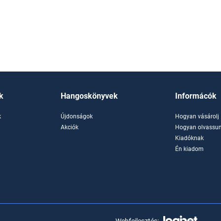
k
Hangoskönyvek
Informácók
k
Újdonságok
Hogyan vásárolj
k
Akciók
Hogyan olvassun
Kiadóknak
Én kiadom