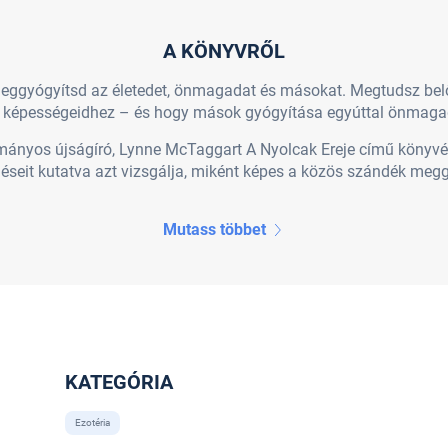
A KÖNYVRŐL
eggyógyítsd az életedet, önmagadat és másokat. Megtudsz belőle
t képességeidhez – és hogy mások gyógyítása egyúttal önmagad
dományos újságíró, Lynne McTaggart A Nyolcak Ereje című könyvé
eit kutatva azt vizsgálja, miként képes a közös szándék meggyó
Mutass többet
KATEGÓRIA
Ezotéria