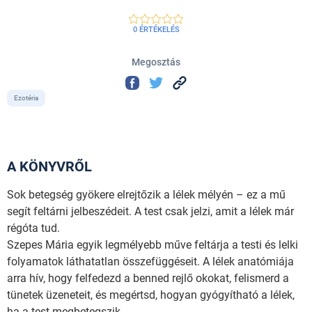
0 ÉRTÉKELÉS
Megosztás
Ezotéria
A KÖNYVRŐL
Sok betegség gyökere elrejtőzik a lélek mélyén – ez a mű
segít feltárni jelbeszédeit. A test csak jelzi, amit a lélek már
régóta tud.
Szepes Mária egyik legmélyebb műve feltárja a testi és lelki
folyamatok láthatatlan összefüggéseit. A lélek anatómiája
arra hív, hogy felfedezd a benned rejlő okokat, felismerd a
tünetek üzeneteit, és megértsd, hogyan gyógyítható a lélek,
ha a test megbetegszik.