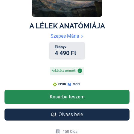
A LÉLEK ANATÓMIÁJA
Szepes Mária
Ekönyv
4 490 Ft
Árkötött termék
EPUB
MOBI
Kosárba teszem
Olvass bele
150 Oldal