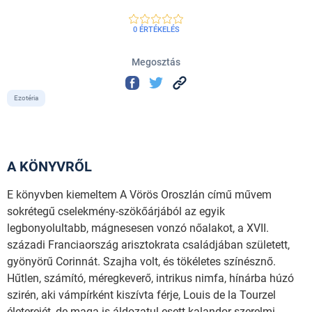
0 ÉRTÉKELÉS
Megosztás
Ezotéria
A KÖNYVRŐL
E könyvben kiemeltem A Vörös Oroszlán című művem
sokrétegű cselekmény-szökőárjából az egyik
legbonyolultabb, mágnesesen vonzó nőalakot, a XVII.
századi Franciaország arisztokrata családjában született,
gyönyörű Corinnát. Szajha volt, és tökéletes színésznő.
Hűtlen, számító, méregkeverő, intrikus nimfa, hínárba húzó
szirén, aki vámpírként kiszívta férje, Louis de la Tourzel
életerejét, de maga is áldozatul esett kalandor szerelmi