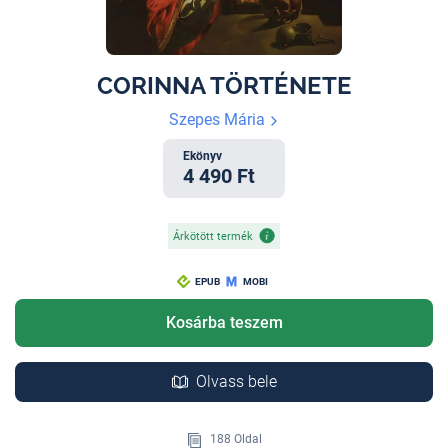
CORINNA TÖRTÉNETE
Szepes Mária
Ekönyv
4 490 Ft
Árkötött termék
EPUB
MOBI
Kosárba teszem
Olvass bele
188 Oldal