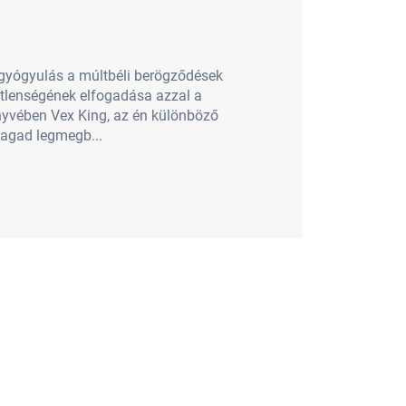
ő gyógyulás a múltbéli berögződések
etlenségének elfogadása azzal a
nyvében Vex King, az én különböző
magad legmegb...