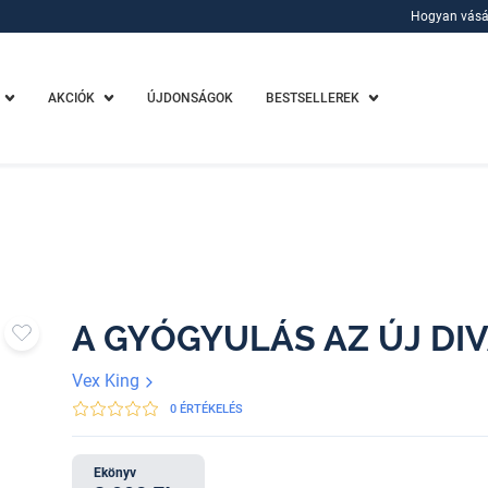
Hogyan vásá
Hogyan vásá
AKCIÓK
ÚJDONSÁGOK
BESTSELLEREK
A GYÓGYULÁS AZ ÚJ DI
Vex King
0 ÉRTÉKELÉS
Ekönyv