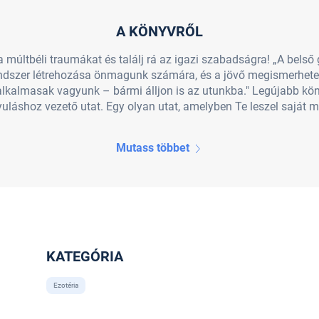
A KÖNYVRŐL
 a múltbéli traumákat és találj rá az igazi szabadságra! „A bels
rendszer létrehozása önmagunk számára, és a jövő megismerhet
lkalmasak vagyunk – bármi álljon is az utunkba." Legújabb kö
yuláshoz vezető utat. Egy olyan utat, amelyben Te leszel saját 
Mutass többet
KATEGÓRIA
Ezotéria