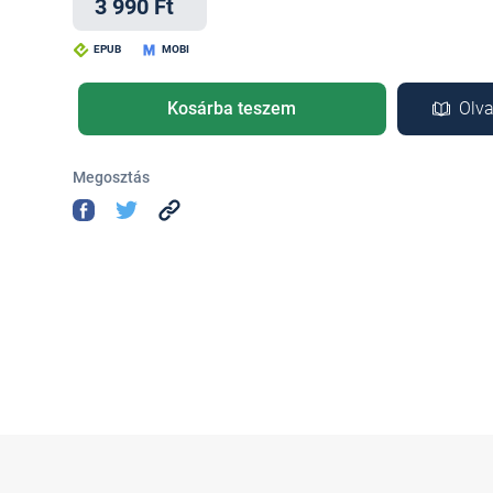
3 990 Ft
EPUB
MOBI
Kosárba teszem
Olva
Megosztás