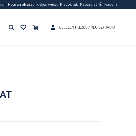
rolj
Hogyan olvassunk ekönyveket
Kiadóknak
Kapcsolat
Én kiadom
rolj
Hogyan olvassunk ekönyveket
Kiadóknak
BEJELENTKEZÉS / REGISZTRÁCIÓ
VAT