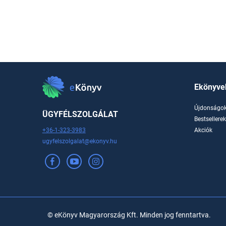
Ekönyve
Újdonságo
ÜGYFÉLSZOLGÁLAT
Bestsellere
+36-1-323-3983
Akciók
ugyfelszolgalat@ekonyv.hu
© eKönyv Magyarország Kft. Minden jog fenntartva.