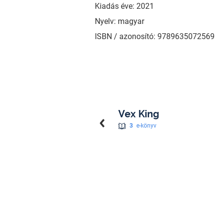
Kiadás éve: 2021
Nyelv: magyar
ISBN / azonosító: 9789635072569
Vex King
3
e-könyv