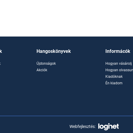
k
Hangoskönyvek
Informácók
k
Újdonságok
Hogyan vásárolj
k
Akciók
Hogyan olvassun
Kiadóknak
Én kiadom
Webfejlesztés: