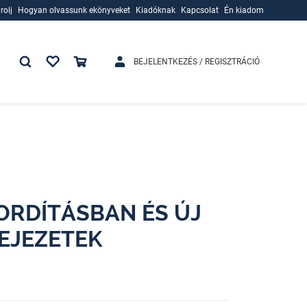
rolj
Hogyan olvassunk ekönyveket
Kiadóknak
Kapcsolat
Én kiadom
rolj
Hogyan olvassunk ekönyveket
Kiadóknak
BEJELENTKEZÉS / REGISZTRÁCIÓ
FORDÍTÁSBAN ÉS ÚJ
FEJEZETEK