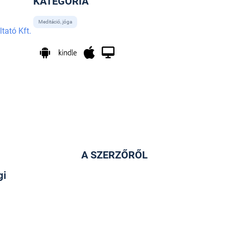
KATEGÓRIA
Meditáció, jóga
tató Kft.
A SZERZŐRŐL
gi