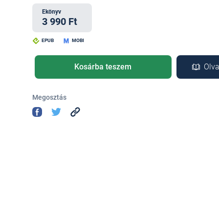
Ekönyv
3 990 Ft
EPUB
MOBI
Kosárba teszem
Olva
Megosztás