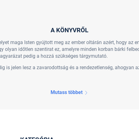
A KÖNYVRŐL
elyet maga Isten gyújtott meg az ember oltárán azért, hogy az
y olyan időtlen szentirat ez, amelyre minden korban bárki felbec
 magyarázat pedig a hozzá szükséges tárgymutató.
dig is jelen lesz a zavarodottság és a rendezetlenség, ahogya
Mutass többet