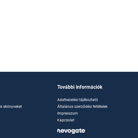
További információk
Adatkezelési tájékoztató
k ekönyveket
Általános szerződési feltételek
Impresszum
Kapcsolat