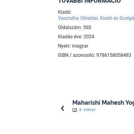
TOVÁBBI INFORMÁCIÓ
Kiadó:
Vaszistha Oktatási, Kiadó és Szolgál
Oldalszám: 560
Kiadás éve: 2024
Nyelv: magyar
ISBN / azonosító: 9786158058483
Maharishi Mahesh Yo
2
e-könyv