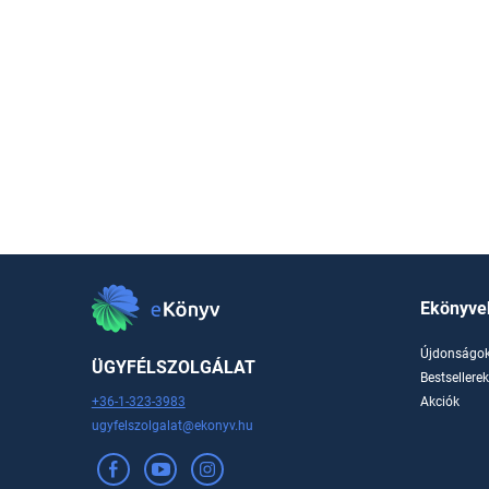
Ekönyve
Újdonságo
ÜGYFÉLSZOLGÁLAT
Bestsellere
+36-1-323-3983
Akciók
ugyfelszolgalat@ekonyv.hu