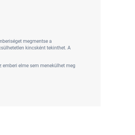
 emberiséget megmentse a
sülhetetlen kincsként tekinthet. A
n az emberi elme sem menekülhet meg