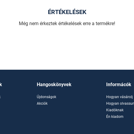
ÉRTÉKELÉSEK
Még nem érkeztek értékelések erre a termékre!
k
Hangoskönyvek
Informácók
k
Újdonságok
Hogyan vásárolj
k
Akciók
Hogyan olvassun
Kiadóknak
Én kiadom