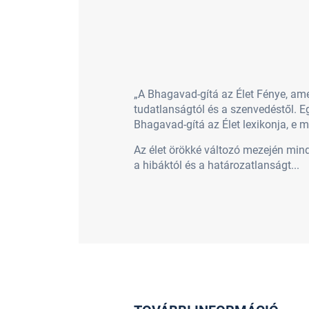
„A Bhagavad-gítá az Élet Fénye, am
tudatlanságtól és a szenvedéstől. Eg
Bhagavad-gítá az Élet lexikonja, e
Az élet örökké változó mezején min
a hibáktól és a határozatlanságt...