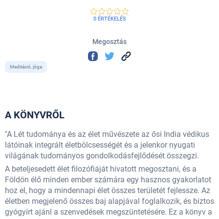
0 ÉRTÉKELÉS
Megosztás
Meditáció, jóga
A KÖNYVRŐL
"A Lét tudománya és az élet művészete az ősi India védikus
látóinak integrált életbölcsességét és a jelenkor nyugati
világának tudományos gondolkodásfejlődését összegzi.
A beteljesedett élet filozófiáját hivatott megosztani, és a
Földön élő minden ember számára egy hasznos gyakorlatot
hoz el, hogy a mindennapi élet összes területét fejlessze. Az
életben megjelenő összes baj alapjával foglalkozik, és biztos
gyógyírt ajánl a szenvedések megszüntetésére. Ez a könyv a