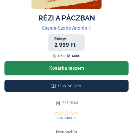
RÉZI A PÁCZBAN
Cserna-Szabó András
Ekönyv
2 999 Ft
EPUB
MOBI
Kosárba teszem
Olvass bele
228 Oldal
0 ÉRTÉKELÉS
Megosztás