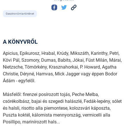
Gasztronómia-történet
A KÖNYVRŐL
Apicius, Epikurosz, Hrabal, Krúdy, Mikszáth, Karinthy, Petri,
Kövi Pál, Szomory, Dumas, Babits, Jókai, Füst Milán, Márai,
Nietzsche, Tömörkény, Krasznahorkai, P. Howard, Agatha
Christie, Déryné, Hamvas, Mick Jagger vagy éppen Bodor
Ádám - egyfelől.
Másfelől: firenzei posírozott tojás, Peche Melba,
csórékolbász, bajai és szegedi halászlé, Fedák-lepény, sólet
és halsli, risotto alla piemontese, kolozsvári káposzta,
Puszta koktél, kálomista mennyország, vermicelli alla
Posillipo, marinírozott hals...