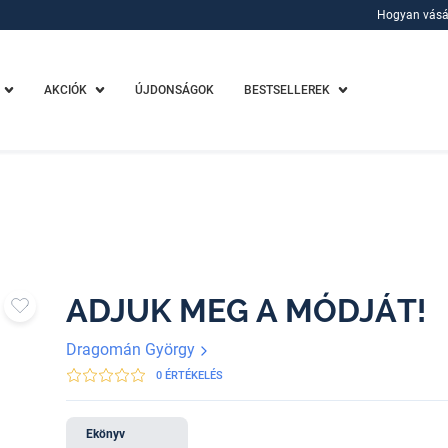
Hogyan vásá
Hogyan vásá
AKCIÓK
ÚJDONSÁGOK
BESTSELLEREK
ADJUK MEG A MÓDJÁT!
Dragomán György
0 ÉRTÉKELÉS
Ekönyv