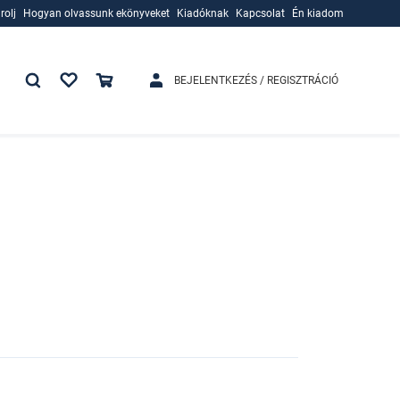
rolj
Hogyan olvassunk ekönyveket
Kiadóknak
Kapcsolat
Én kiadom
rolj
Hogyan olvassunk ekönyveket
Kiadóknak
BEJELENTKEZÉS / REGISZTRÁCIÓ