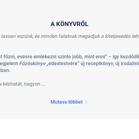
A KÖNYVRŐL
a lassan eszünk, és minden falatnak megadjuk a kiteljesedés le
nt főzni, evésre emlékezni szinte jobb, mint enni” – így kezdő
egjelent
Főzőskönyv
„édestestvére” új receptkönyv, új irodal
iban.
v
kéziratát, nagyon ...
Mutass többet