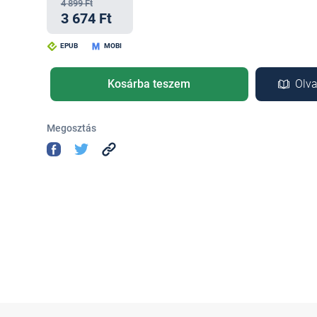
4 899 Ft
3 674 Ft
EPUB
MOBI
Kosárba teszem
Olva
Megosztás