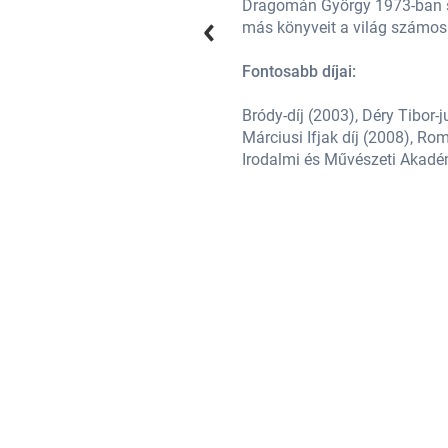
 fehér király
című regényét és
Dragomán György 1973-ban s
más könyveit a világ számos n
Fontosabb díjai:
 (2006), József Attila-díj (2007),
Bródy-díj (2003), Déry Tibor-j
-díj (2015). 2017-től a Széchenyi
Márciusi Ifjak díj (2008), Ro
Irodalmi és Művészeti Akadé