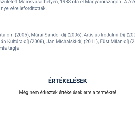
zületett Marosvásárhelyen, 1988 óta él Magyarországon.
A fehé
yelvére lefordították.
utalom (2005), Márai Sándor-díj (2006), Artisjus Irodalmi Díj (200
mán Kultúra-díj (2008), Jan Michalski-díj (2011), Füst Milán-díj (
mia tagja
ÉRTÉKELÉSEK
Még nem érkeztek értékelések erre a termékre!