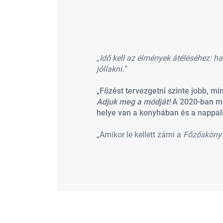
„Idő kell az élmények átéléséhez: h
jóllakni.”
„Főzést tervezgetni szinte jobb, mi
Adjuk meg a módját!
A 2020-ban m
helye van a konyhában és a nappal
„Amikor le kellett zárni a
Főzősköny