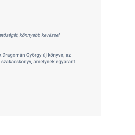
hetőségét, könnyebb kevéssel
dik Dragomán György új könyve, az
mi szakácskönyv, amelynek egyaránt