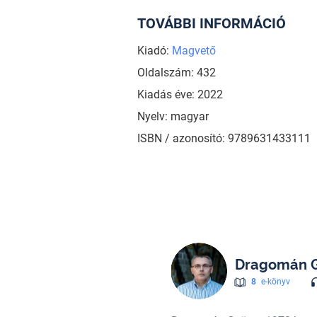
TOVÁBBI INFORMÁCIÓ
Kiadó:
Magvető
Oldalszám: 432
Kiadás éve: 2022
Nyelv: magyar
ISBN / azonosító: 9789631433111
Dragomán 
8
e-könyv