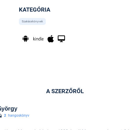
KATEGÓRIA
Szakácskönyvek
A SZERZŐRŐL
György
2
hangoskönyv