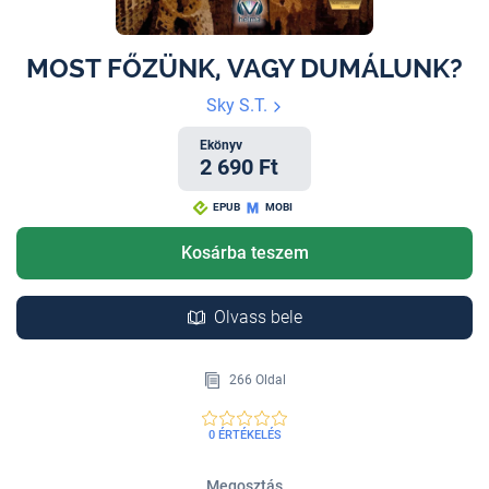
MOST FŐZÜNK, VAGY DUMÁLUNK?
Sky S.T.
Ekönyv
2 690 Ft
EPUB
MOBI
Kosárba teszem
Olvass bele
266 Oldal
0 ÉRTÉKELÉS
Megosztás