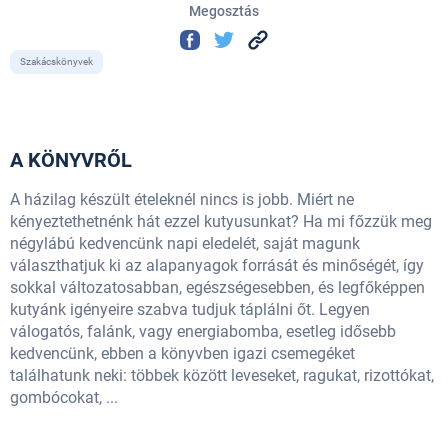
Megosztás
Szakácskönyvek
A KÖNYVRŐL
A házilag készült ételeknél nincs is jobb. Miért ne
kényeztethetnénk hát ezzel kutyusunkat? Ha mi főzzük meg
négylábú kedvencünk napi eledelét, saját magunk
választhatjuk ki az alapanyagok forrását és minőségét, így
sokkal változatosabban, egészségesebben, és legfőképpen
kutyánk igényeire szabva tudjuk táplálni őt. Legyen
válogatós, falánk, vagy energiabomba, esetleg idősebb
kedvencünk, ebben a könyvben igazi csemegéket
találhatunk neki: többek között leveseket, ragukat, rizottókat,
gombócokat, ...