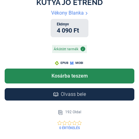
KUTYA JÓ ÉTREND
Vékony Blanka
Ekönyv
4 090 Ft
Árkötött termék
EPUB
MOBI
Kosárba teszem
Olvass bele
192 Oldal
0 ÉRTÉKELÉS