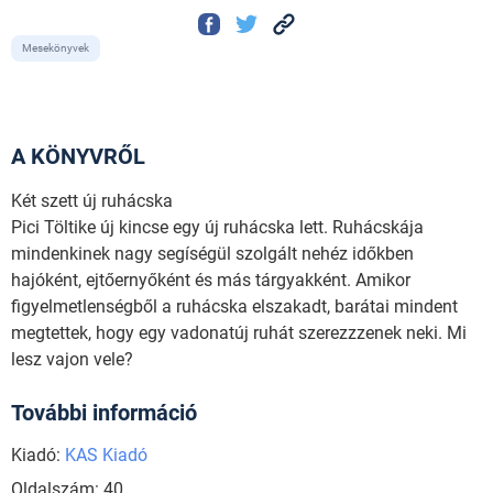
Mesekönyvek
A KÖNYVRŐL
Két szett új ruhácska
Pici Töltike új kincse egy új ruhácska lett. Ruhácskája
mindenkinek nagy segíségül szolgált nehéz időkben
hajóként, ejtőernyőként és más tárgyakként. Amikor
figyelmetlenségből a ruhácska elszakadt, barátai mindent
megtettek, hogy egy vadonatúj ruhát szerezzzenek neki. Mi
lesz vajon vele?
További információ
Kiadó:
KAS Kiadó
Oldalszám: 40