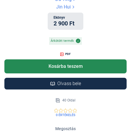
Jin Hui
Ekönyv
2 900 Ft
Árkötött termék
PDF
Kosárba teszem
Olvass bele
40 Oldal
0 ÉRTÉKELÉS
Megosztás