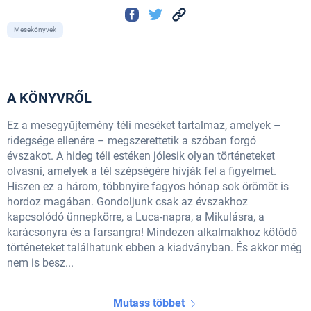
Mesekönyvek
A KÖNYVRŐL
Ez a mesegyűjtemény téli meséket tartalmaz, amelyek –
ridegsége ellenére – megszerettetik a szóban forgó
évszakot. A hideg téli estéken jólesik olyan történeteket
olvasni, amelyek a tél szépségére hívják fel a figyelmet.
Hiszen ez a három, többnyire fagyos hónap sok örömöt is
hordoz magában. Gondoljunk csak az évszakhoz
kapcsolódó ünnepkörre, a Luca-napra, a Mikulásra, a
karácsonyra és a farsangra! Mindezen alkalmakhoz kötődő
történeteket találhatunk ebben a kiadványban. És akkor még
nem is besz...
Mutass többet