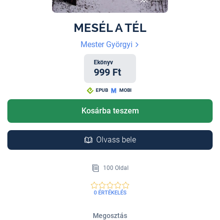
MESÉL A TÉL
Mester Györgyi
Ekönyv
999 Ft
EPUB
MOBI
Kosárba teszem
Olvass bele
100 Oldal
0 ÉRTÉKELÉS
Megosztás