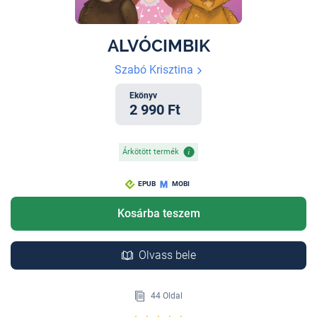
ALVÓCIMBIK
Szabó Krisztina
Ekönyv
2 990 Ft
Árkötött termék
EPUB
MOBI
Kosárba teszem
Olvass bele
44 Oldal