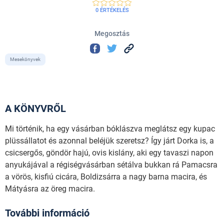
0 ÉRTÉKELÉS
Megosztás
Mesekönyvek
A KÖNYVRŐL
Mi történik, ha egy vásárban bóklászva meglátsz egy kupac
plüssállatot és azonnal beléjük szeretsz? Így járt Dorka is, a
csicsergős, göndör hajú, ovis kislány, aki egy tavaszi napon
anyukájával a régiségvásárban sétálva bukkan rá Pamacsra
a vörös, kisfiú cicára, Boldizsárra a nagy barna macira, és
Mátyásra az öreg macira.
További információ