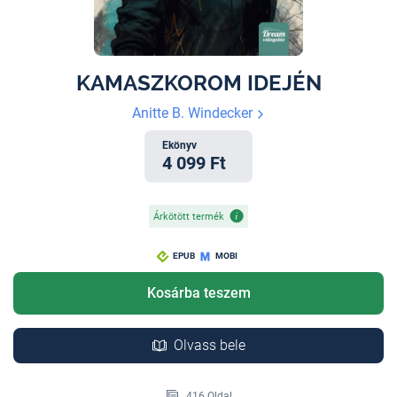
KAMASZKOROM IDEJÉN
Anitte B. Windecker
Ekönyv
4 099 Ft
Árkötött termék
EPUB
MOBI
Kosárba teszem
Olvass bele
416 Oldal