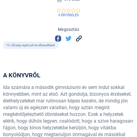
0 ÉRTÉKELÉS
Megosztás
YA, Ifjúsági regények és elbeszélések
A KÖNYVRŐL
Ida számára a második gimnáziumi év sem indul sokkal
könnyebben, mint az első. Azt gondolja, bizonyos érzéseket,
élethelyzeteket már rutinosan képes kezelni, de mindig jön
valami új és egészen váratlan, hogy aztán megint
megkérdőjelezhető döntéseket hozzon. Ezek a helyzetek
elérik, hogy dühös legyen, csalódott, hogy a szíve haragosan
fájjon, hogy kínos helyzetekbe kerüljön, hogy vitákba
bonyolódjon, hogy megtanuljon önmagával és másokkal