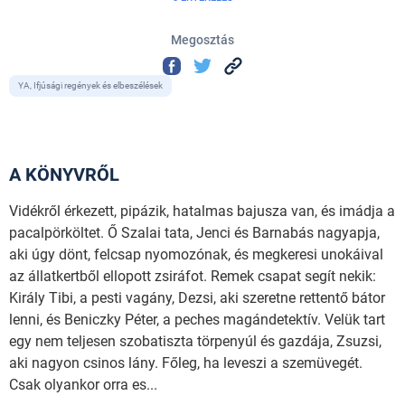
Megosztás
YA, Ifjúsági regények és elbeszélések
A KÖNYVRŐL
Vidékről érkezett, pipázik, hatalmas bajusza van, és imádja a
pacalpörköltet. Ő Szalai tata, Jenci és Barnabás nagyapja,
aki úgy dönt, felcsap nyomozónak, és megkeresi unokáival
az állatkertből ellopott zsiráfot. Remek csapat segít nekik:
Király Tibi, a pesti vagány, Dezsi, aki szeretne rettentő bátor
lenni, és Beniczky Péter, a peches magándetektív. Velük tart
egy nem teljesen szobatiszta törpenyúl és gazdája, Zsuzsi,
aki nagyon csinos lány. Főleg, ha leveszi a szemüvegét.
Csak olyankor orra es...