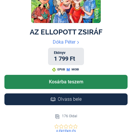
AZ ELLOPOTT ZSIRÁF
Dóka Péter
Ekönyv
1 799 Ft
EPUB
MOBI
Kosárba teszem
Olvass bele
176 Oldal
0 ÉRTÉKELÉS