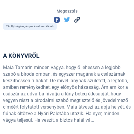
Megosztás
YA, Ifjúsági regények és elbeszélések
A KÖNYVRŐL
Maia Tamarin minden vágya, hogy ő lehessen a legjobb
szabó a birodalomban, és egyszer magának a császárnak
készíthessen ruhákat. De mivel lánynak született, a legtöbb,
amiben reménykedhet, egy előnyös házasság. Ám amikor a
császár az udvarba hívatja a lány beteg édesapját, hogy
vegyen részt a birodalmi szabó megtisztelő és jövedelmező
címéért folytatott versenyben, Maia átveszi az apja helyét, és
fiúnak öltözve a Nyári Palotába utazik. Ha nyer, minden
vágya teljesül. Ha veszít, a biztos halál vá...