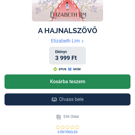
A HAJNALSZÖVŐ
Elizabeth Lim
Ekönyv
3 999 Ft
EPUB
MOBI
Kosárba teszem
Olvass bele
536 Oldal
0 ÉRTÉKELÉS