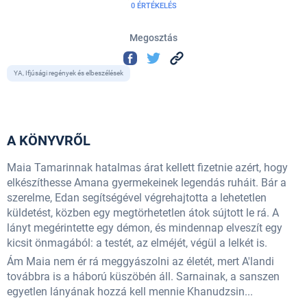
0 ÉRTÉKELÉS
Megosztás
YA, Ifjúsági regények és elbeszélések
A KÖNYVRŐL
Maia Tamarinnak hatalmas árat kellett fizetnie azért, hogy
elkészíthesse Amana gyermekeinek legendás ruháit. Bár a
szerelme, Edan segítségével végrehajtotta a lehetetlen
küldetést, közben egy megtörhetetlen átok sújtott le rá. A
lányt megérintette egy démon, és mindennap elveszít egy
kicsit önmagából: a testét, az elméjét, végül a lelkét is.
Ám Maia nem ér rá meggyászolni az életét, mert A'landi
továbbra is a háború küszöbén áll. Sarnainak, a sanszen
egyetlen lányának hozzá kell mennie Khanudzsin...