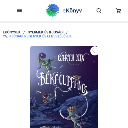
EKÖNYVEK
/
GYERMEK ÉS IFJÚSÁGI
/
YA, IFJÚSÁGI REGÉNYEK ÉS ELBESZÉLÉSEK