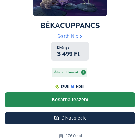
BÉKACUPPANCS
Garth Nix
Ekönyv
3 499 Ft
Árkötött termék
EPUB
MOBI
Kosárba teszem
Olvass bele
376 Oldal