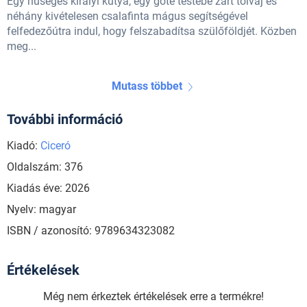
Egy hűséges királyi kutya, egy gőte testébe zárt tolvaj és
néhány kivételesen csalafinta mágus segítségével
felfedezőútra indul, hogy felszabadítsa szülőföldjét. Közben
meg...
Mutass többet
További információ
Kiadó:
Ciceró
Oldalszám: 376
Kiadás éve: 2026
Nyelv: magyar
ISBN / azonosító: 9789634323082
Értékelések
Még nem érkeztek értékelések erre a termékre!