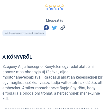
0 ÉRTÉKELÉS
Megosztás
YA, Ifjúsági regények és elbeszélések
A KÖNYVRŐL
Szegény Anja hercegnő! Kénytelen egy fedél alatt élni
gonosz mostohaanyja új férjével, aljas
mostohanevelőapjával. Ráadásul áldatlan képességgel bír:
egy mágikus csókkal vissza tudja változtatni az elátkozott
embereket. Amikor mostohanevelőapja úgy dönt, hogy
elfoglalja a birodalom trónját, a hercegnőnek menekülnie
kell.