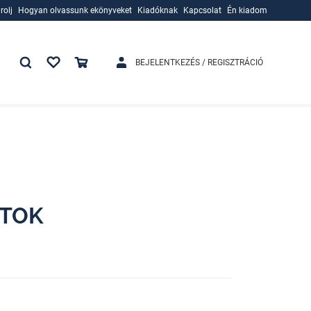
rolj
Hogyan olvassunk ekönyveket
Kiadóknak
Kapcsolat
Én kiadom
rolj
Hogyan olvassunk ekönyveket
Kiadóknak
BEJELENTKEZÉS / REGISZTRÁCIÓ
ITOK