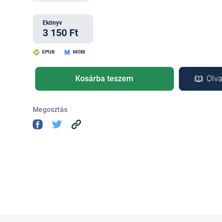
Ekönyv
3 150 Ft
EPUB
MOBI
Kosárba teszem
Olva
Megosztás