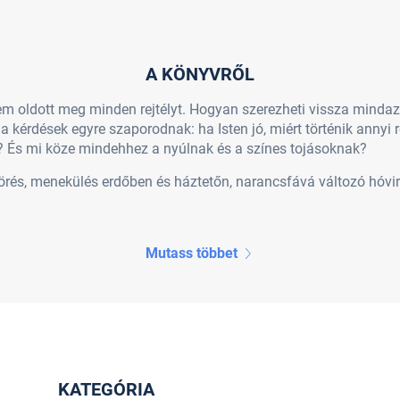
A KÖNYVRŐL
em oldott meg minden rejtélyt. Hogyan szerezheti vissza mindazt
 kérdések egyre szaporodnak: ha Isten jó, miért történik annyi r
 És mi köze mindehhez a nyúlnak és a színes tojásoknak?
rés, menekülés erdőben és háztetőn, narancsfává változó hóvi
Mutass többet
KATEGÓRIA