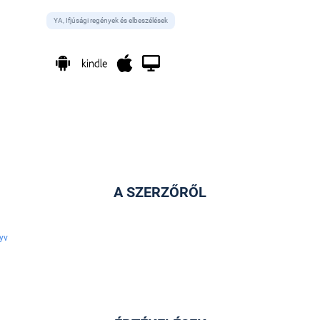
YA, Ifjúsági regények és elbeszélések
A SZERZŐRŐL
yv