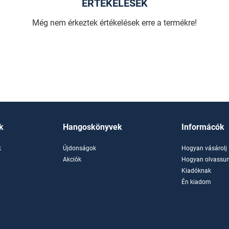
ÉRTÉKELÉSEK
Még nem érkeztek értékelések erre a termékre!
k
Hangoskönyvek
Informácók
k
Újdonságok
Hogyan vásárolj
k
Akciók
Hogyan olvassun
Kiadóknak
Én kiadom