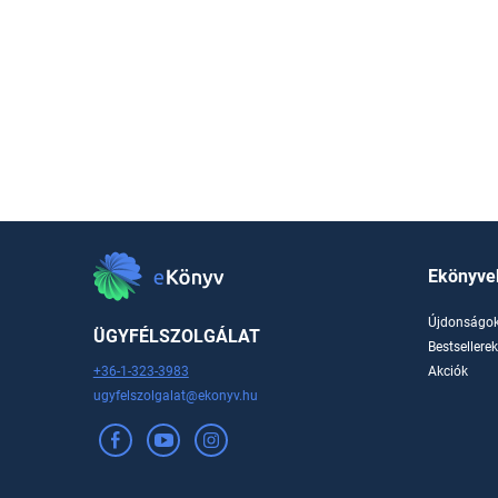
Ekönyve
Újdonságo
ÜGYFÉLSZOLGÁLAT
Bestsellere
+36-1-323-3983
Akciók
ugyfelszolgalat@ekonyv.hu