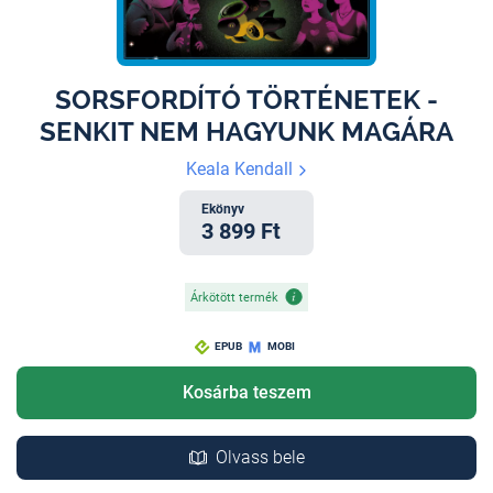
SORSFORDÍTÓ TÖRTÉNETEK -
SENKIT NEM HAGYUNK MAGÁRA
Keala Kendall
Ekönyv
3 899 Ft
Árkötött termék
EPUB
MOBI
Kosárba teszem
Olvass bele