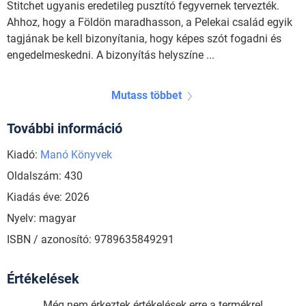
Stitchet ugyanis eredetileg pusztító fegyvernek tervezték.
Ahhoz, hogy a Földön maradhasson, a Pelekai család egyik
tagjának be kell bizonyítania, hogy képes szót fogadni és
engedelmeskedni. A bizonyítás helyszíne ...
Mutass többet
További információ
Kiadó:
Manó Könyvek
Oldalszám: 430
Kiadás éve: 2026
Nyelv: magyar
ISBN / azonosító: 9789635849291
Értékelések
Még nem érkeztek értékelések erre a termékre!