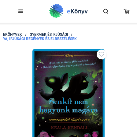
EKÖNYVEK
/
GYERMEK ÉS IFJÚSÁGI
/
YA, IFJÚSÁGI REGÉNYEK ÉS ELBESZÉLÉSEK