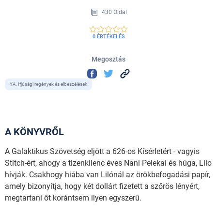
430 Oldal
0 ÉRTÉKELÉS
Megosztás
YA, Ifjúsági regények és elbeszélések
A KÖNYVRŐL
A Galaktikus Szövetség eljött a 626-os Kísérletért - vagyis
Stitch-ért, ahogy a tizenkilenc éves Nani Pelekai és húga, Lilo
hívják. Csakhogy hiába van Lilónál az örökbefogadási papír,
amely bizonyítja, hogy két dollárt fizetett a szőrös lényért,
megtartani őt korántsem ilyen egyszerű.