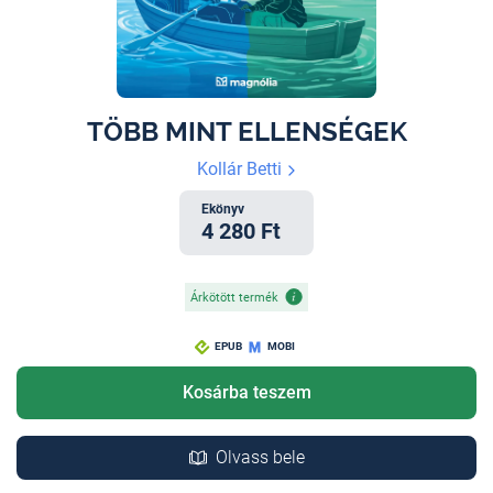
TÖBB MINT ELLENSÉGEK
Kollár Betti
Ekönyv
4 280 Ft
Árkötött termék
EPUB
MOBI
Kosárba teszem
Olvass bele