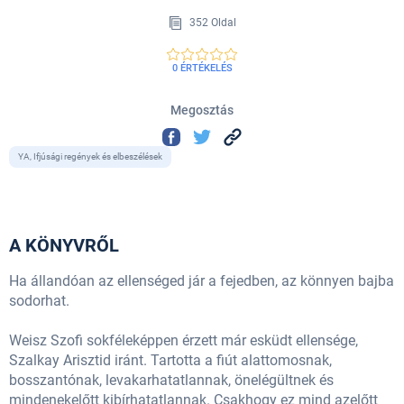
352 Oldal
0 ÉRTÉKELÉS
Megosztás
YA, Ifjúsági regények és elbeszélések
A KÖNYVRŐL
Ha állandóan az ellenséged jár a fejedben, az könnyen bajba
sodorhat.
Weisz Szofi sokféleképpen érzett már esküdt ellensége,
Szalkay Arisztid iránt. Tartotta a fiút alattomosnak,
bosszantónak, levakarhatatlannak, önelégültnek és
mindenekelőtt kibírhatatlannak. Csakhogy ez mind azelőtt