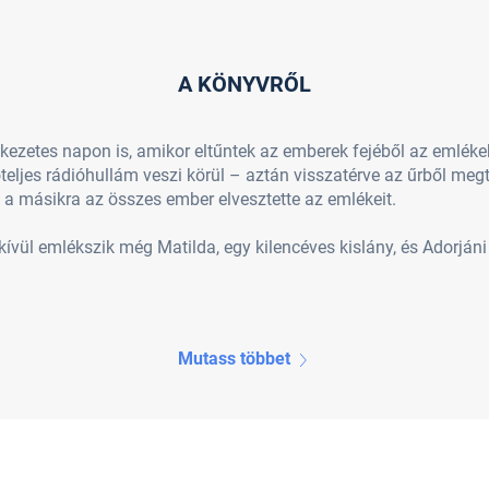
A KÖNYVRŐL
kezetes napon is, amikor eltűntek az emberek fejéből az emlékek,
őteljes rádióhullám veszi körül – aztán visszatérve az űrből me
l a másikra az összes ember elvesztette az emlékeit.
kívül emlékszik még Matilda, egy kilencéves kislány, és Adorjáni
Mutass többet