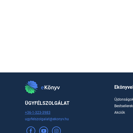
Ekönyve
Újdonságo
ÜGYFÉLSZOLGÁLAT
Bestsellere
+36-1-323-3983
Akciók
ugyfelszolgalat@ekonyv.hu