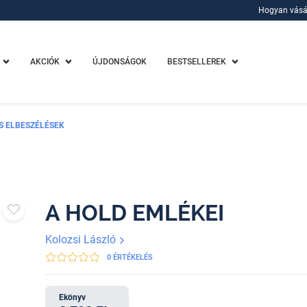
Hogyan vásá
Hogyan vásá
AKCIÓK
ÚJDONSÁGOK
BESTSELLEREK
ÉS ELBESZÉLÉSEK
A HOLD EMLÉKEI
Kolozsi László
0 ÉRTÉKELÉS
Ekönyv