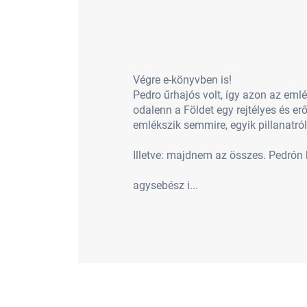
Végre e-könyvben is!
Pedro űrhajós volt, így azon az emlé
odalenn a Földet egy rejtélyes és er
emlékszik semmire, egyik pillanatró
Illetve: majdnem az összes. Pedrón 
agysebész i...