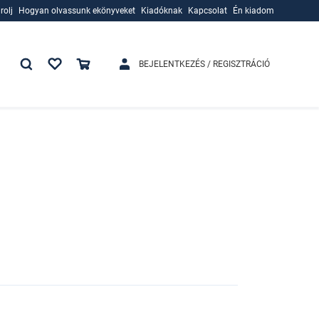
rolj
Hogyan olvassunk ekönyveket
Kiadóknak
Kapcsolat
Én kiadom
rolj
Hogyan olvassunk ekönyveket
Kiadóknak
BEJELENTKEZÉS / REGISZTRÁCIÓ