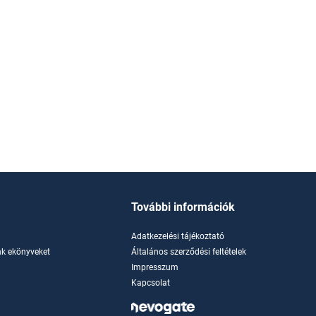
További információk
Adatkezelési tájékoztató
k ekönyveket
Általános szerződési feltételek
Impresszum
Kapcsolat