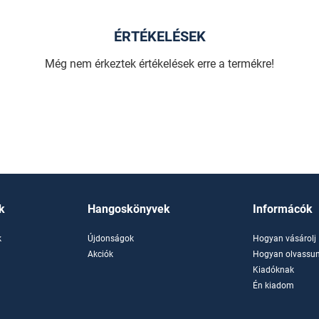
ÉRTÉKELÉSEK
Még nem érkeztek értékelések erre a termékre!
k
Hangoskönyvek
Informácók
k
Újdonságok
Hogyan vásárolj
k
Akciók
Hogyan olvassun
Kiadóknak
Én kiadom