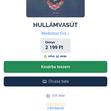
HULLÁMVASÚT
Madarász Éva
Ekönyv
2 199 Ft
EPUB
MOBI
Kosárba teszem
Olvass bele
328 Oldal
0 ÉRTÉKELÉS