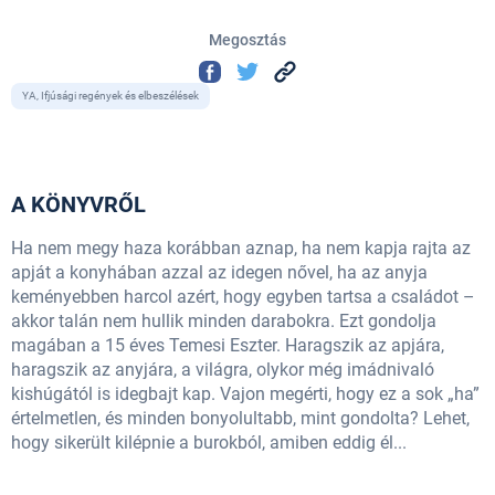
Megosztás
YA, Ifjúsági regények és elbeszélések
A KÖNYVRŐL
Ha nem megy haza korábban aznap, ha nem kapja rajta az
apját a konyhában azzal az idegen nővel, ha az anyja
keményebben harcol azért, hogy egyben tartsa a családot –
akkor talán nem hullik minden darabokra. Ezt gondolja
magában a 15 éves Temesi Eszter. Haragszik az apjára,
haragszik az anyjára, a világra, olykor még imádnivaló
kishúgától is idegbajt kap. Vajon megérti, hogy ez a sok „ha”
értelmetlen, és minden bonyolultabb, mint gondolta? Lehet,
hogy sikerült kilépnie a burokból, amiben eddig él...