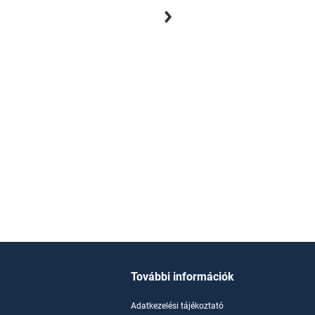
Mikó Csaba
2
hangoskönyv
9
e-könyv
További információk
Adatkezelési tájékoztató