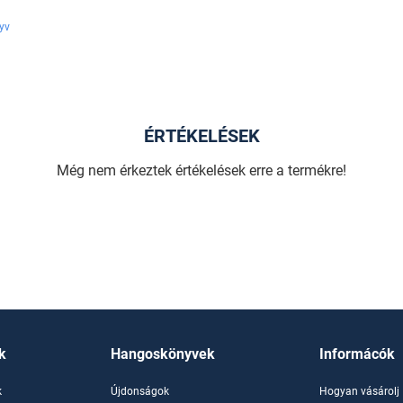
yv
ÉRTÉKELÉSEK
Még nem érkeztek értékelések erre a termékre!
k
Hangoskönyvek
Informácók
k
Újdonságok
Hogyan vásárolj