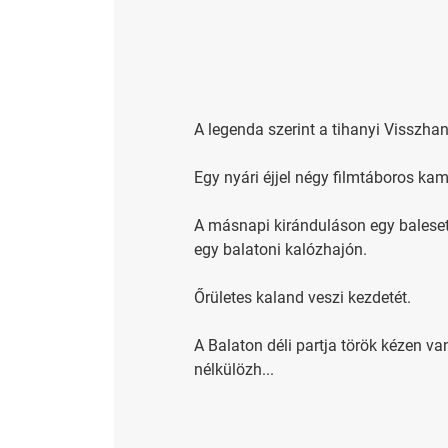
A legenda szerint a tihanyi Visszhan
Egy nyári éjjel négy filmtáboros kam
A másnapi kiránduláson egy baleset f
egy balatoni kalózhajón.
Őrületes kaland veszi kezdetét.
A Balaton déli partja török kézen va
nélkülözh...