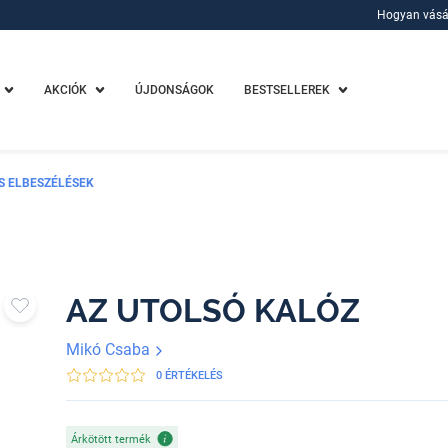
Hogyan vásá
Hogyan vásá
AKCIÓK
ÚJDONSÁGOK
BESTSELLEREK
ÉS ELBESZÉLÉSEK
AZ UTOLSÓ KALÓZ
Mikó Csaba
0 ÉRTÉKELÉS
Árkötött termék