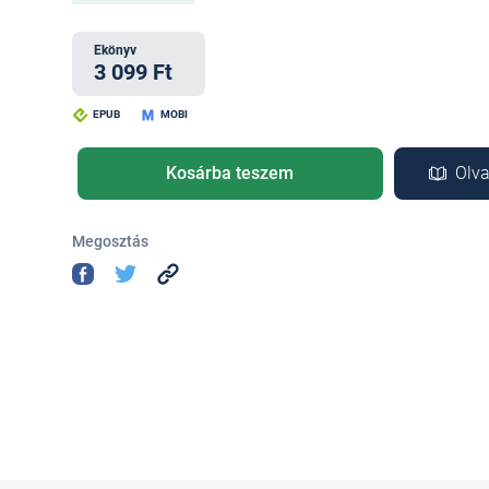
Ekönyv
3 099 Ft
EPUB
MOBI
Kosárba teszem
Olva
Megosztás