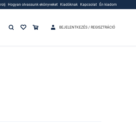
rolj
Hogyan olvassunk ekönyveket
Kiadóknak
Kapcsolat
Én kiadom
rolj
Hogyan olvassunk ekönyveket
Kiadóknak
BEJELENTKEZÉS / REGISZTRÁCIÓ