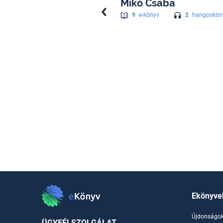
Mikó Csaba
2
hangoskön
9
e-könyv
Ekönyve
Újdonságo
ÜGYFÉLSZOLGÁLAT