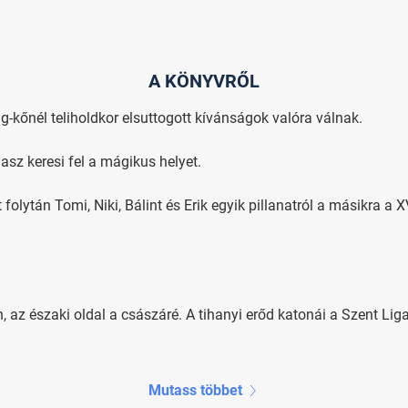
A KÖNYVRŐL
g-kőnél teliholdkor elsuttogott kívánságok valóra válnak.
asz keresi fel a mágikus helyet.
olytán Tomi, Niki, Bálint és Erik egyik pillanatról a másikra a 
n, az északi oldal a császáré. A tihanyi erőd katonái a Szent Li
Mutass többet