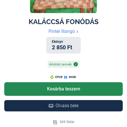
KALÁCCSÁ FONÓDÁS
Pintér Illangó
Ekönyv
2 850 Ft
Árkötött termék
EPUB
MOBI
Kosárba teszem
Olvass bele
369 Oldal