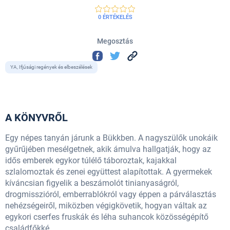
0 ÉRTÉKELÉS
Megosztás
YA, Ifjúsági regények és elbeszélések
A KÖNYVRŐL
Egy népes tanyán járunk a Bükkben. A nagyszülők unokáik
gyűrűjében mesélgetnek, akik ámulva hallgatják, hogy az
idős emberek egykor túlélő táboroztak, kajakkal
szlalomoztak és zenei együttest alapítottak. A gyermekek
kíváncsian figyelik a beszámolót tinianyaságról,
drogmisszióról, emberrablókról vagy éppen a párválasztás
nehézségeiről, miközben végigkövetik, hogyan váltak az
egykori cserfes fruskák és léha suhancok közösségépítő
családfőkké.