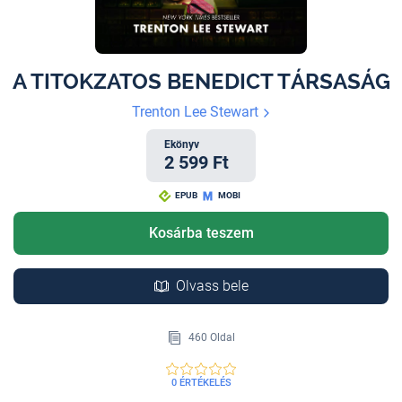
A TITOKZATOS BENEDICT TÁRSASÁG
Trenton Lee Stewart
Ekönyv
2 599 Ft
EPUB
MOBI
Kosárba teszem
Olvass bele
460 Oldal
0 ÉRTÉKELÉS