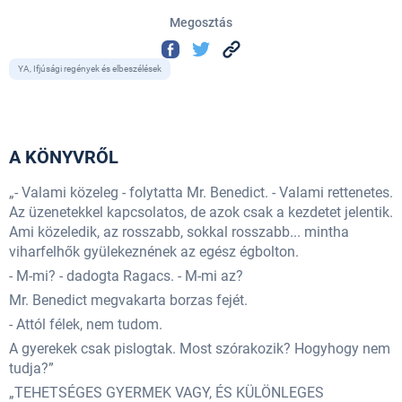
Megosztás
YA, Ifjúsági regények és elbeszélések
A KÖNYVRŐL
„- Valami közeleg - folytatta Mr. Benedict. - Valami rettenetes.
Az üzenetekkel kapcsolatos, de azok csak a kezdetet jelentik.
Ami közeledik, az rosszabb, sokkal rosszabb... mintha
viharfelhők gyülekeznének az egész égbolton.
- M-mi? - dadogta Ragacs. - M-mi az?
Mr. Benedict megvakarta borzas fejét.
- Attól félek, nem tudom.
A gyerekek csak pislogtak. Most szórakozik? Hogyhogy nem
tudja?”
„TEHETSÉGES GYERMEK VAGY, ÉS KÜLÖNLEGES