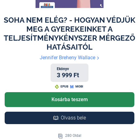
SOHA NEM ELÉG? - HOGYAN VÉDJÜK
MEG A GYEREKEINKET A
TELJESÍTMÉNYKÉNYSZER MÉRGEZŐ
HATÁSAITÓL
Jennifer Breheny Wallace
Ekönyv
3 999 Ft
EPUB
MOBI
Kosárba teszem
Olvass bele
280 Oldal