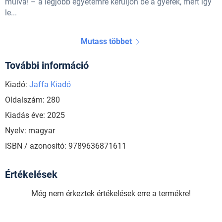
múlva! – a legjobb egyetemre kerüljön be a gyerek, mert így
le...
Mutass többet
További információ
Kiadó:
Jaffa Kiadó
Oldalszám: 280
Kiadás éve: 2025
Nyelv: magyar
ISBN / azonosító: 9789636871611
Értékelések
Még nem érkeztek értékelések erre a termékre!