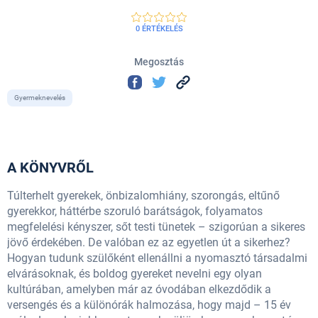
0 ÉRTÉKELÉS
Megosztás
Gyermeknevelés
A KÖNYVRŐL
Túlterhelt gyerekek, önbizalomhiány, szorongás, eltűnő
gyerekkor, háttérbe szoruló barátságok, folyamatos
megfelelési kényszer, sőt testi tünetek – szigorúan a sikeres
jövő érdekében. De valóban ez az egyetlen út a sikerhez?
Hogyan tudunk szülőként ellenállni a nyomasztó társadalmi
elvárásoknak, és boldog gyereket nevelni egy olyan
kultúrában, amelyben már az óvodában elkezdődik a
versengés és a különórák halmozása, hogy majd – 15 év