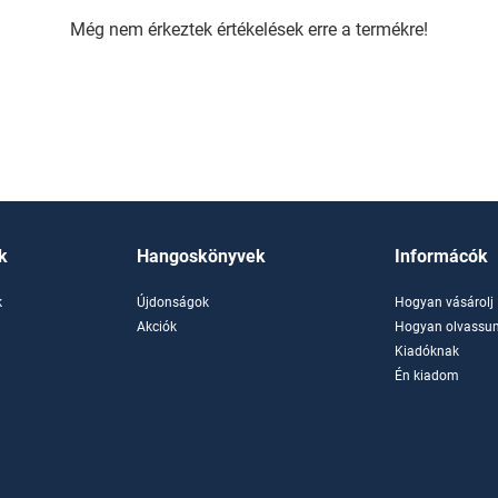
Még nem érkeztek értékelések erre a termékre!
k
Hangoskönyvek
Informácók
k
Újdonságok
Hogyan vásárolj
k
Akciók
Hogyan olvassun
Kiadóknak
Én kiadom