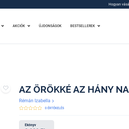
Hogyan vásá
Hogyan vásá
AKCIÓK
ÚJDONSÁGOK
BESTSELLEREK
AZ ÖRÖKKÉ AZ HÁNY NA
Rémán Izabella
0 ÉRTÉKELÉS
Ekönyv