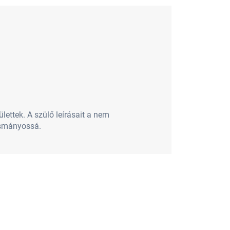
ettek. A szülő leírásait a nem
asmányossá.