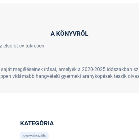
A KÖNYVRŐL
 első öt év tükrében.
aját megéléseinek írásai, amelyek a 2020-2025 időszakban szül
éppen vidámabb hangvételű gyermeki aranyköpések teszik olv
KATEGÓRIA
Gyermeknevelés