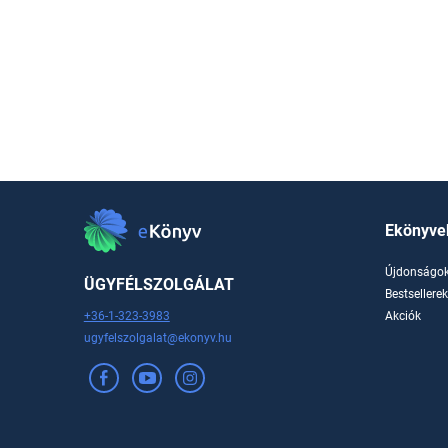
Ekönyve
Újdonságo
ÜGYFÉLSZOLGÁLAT
Bestsellere
+36-1-323-3983
Akciók
ugyfelszolgalat@ekonyv.hu