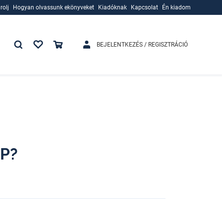
rolj
Hogyan olvassunk ekönyveket
Kiadóknak
Kapcsolat
Én kiadom
rolj
Hogyan olvassunk ekönyveket
Kiadóknak
BEJELENTKEZÉS / REGISZTRÁCIÓ
P?