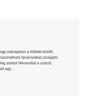
hogy utánajárjon a többek között
 használható tanácsokkal szolgálni
eg adatot felvonultat a szerző,
lt egy...