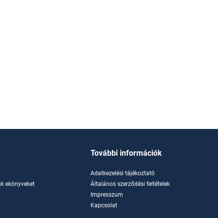
További információk
Adatkezelési tájékoztató
k ekönyveket
Általános szerződési feltételek
Impresszum
Kapcsolat