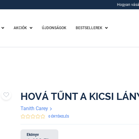
Hogyan vásá
Hogyan vásá
AKCIÓK
ÚJDONSÁGOK
BESTSELLEREK
HOVÁ TŰNT A KICSI LÁ
Tanith Carey
0 ÉRTÉKELÉS
Ekönyv