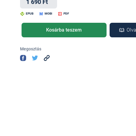
1 690 Ft
EPUB
MOBI
PDF
Kosárba teszem
Olva
Megosztás