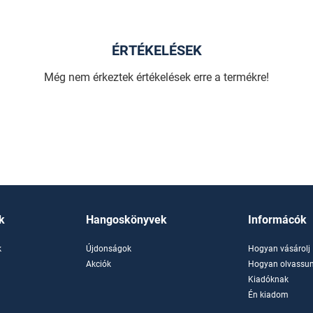
ÉRTÉKELÉSEK
Még nem érkeztek értékelések erre a termékre!
k
Hangoskönyvek
Informácók
k
Újdonságok
Hogyan vásárolj
k
Akciók
Hogyan olvassun
Kiadóknak
Én kiadom