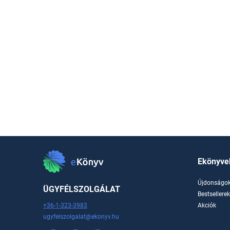
Ekönyve
Újdonságo
ÜGYFÉLSZOLGÁLAT
Bestsellere
+36-1-323-3983
Akciók
ugyfelszolgalat@ekonyv.hu