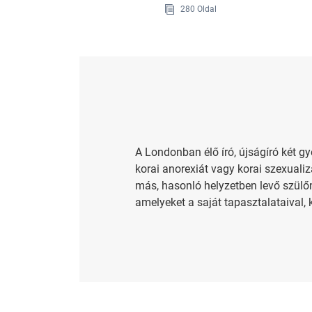
280 Oldal
A Londonban élő író, újságíró két gy
korai anorexiát vagy korai szexuali
más, hasonló helyzetben levő szülőn
amelyeket a saját tapasztalataival, k