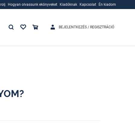
rolj
Hogyan olvassunk ekönyveket
Kiadóknak
Kapcsolat
Én kiadom
rolj
Hogyan olvassunk ekönyveket
Kiadóknak
BEJELENTKEZÉS / REGISZTRÁCIÓ
NYOM?