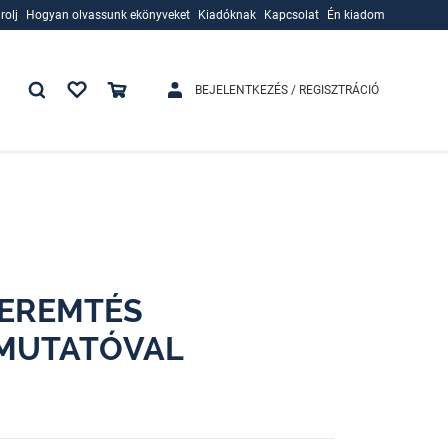
rolj
Hogyan olvassunk ekönyveket
Kiadóknak
Kapcsolat
Én kiadom
rolj
Hogyan olvassunk ekönyveket
Kiadóknak
BEJELENTKEZÉS / REGISZTRÁCIÓ
TEREMTÉS
TMUTATÓVAL