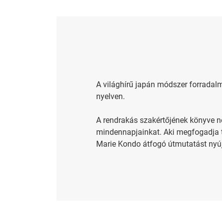
A világhírű japán módszer forradalm
nyelven.
A rendrakás szakértőjének könyve n
mindennapjainkat. Aki megfogadja ta
Marie Kondo átfogó útmutatást nyújt