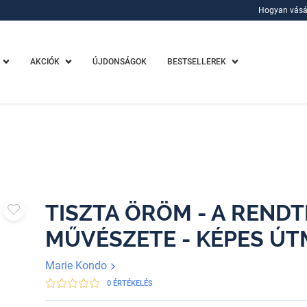
Hogyan vásá
Hogyan vásá
AKCIÓK
ÚJDONSÁGOK
BESTSELLEREK
TISZTA ÖRÖM - A REND
MŰVÉSZETE - KÉPES Ú
Marie Kondo
0 ÉRTÉKELÉS