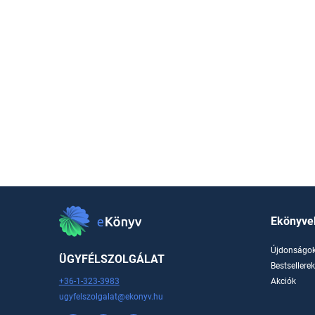
Ekönyve
Újdonságo
ÜGYFÉLSZOLGÁLAT
Bestsellere
+36-1-323-3983
Akciók
ugyfelszolgalat@ekonyv.hu