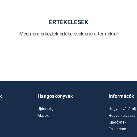
ÉRTÉKELÉSEK
Még nem érkeztek értékelések erre a termékre!
k
Hangoskönyvek
Informácók
k
Újdonságok
Hogyan vásárolj
k
Akciók
Hogyan olvassun
Kiadóknak
Én kiadom