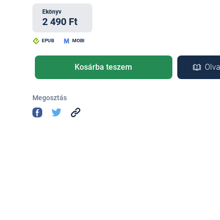
Ekönyv
2 490 Ft
EPUB
MOBI
Kosárba teszem
Olva
Megosztás