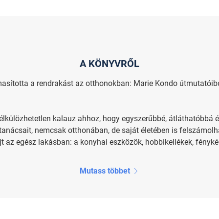
A KÖNYVRŐL
asította a rendrakást az otthonokban: Marie Kondo útmutatóiból
élkülözhetetlen kalauz ahhoz, hogy egyszerűbbé, átláthatóbbá 
nácsait, nemcsak otthonában, de saját életében is felszámolha
 az egész lakásban: a konyhai eszközök, hobbikellékek, fénykép
Mutass többet