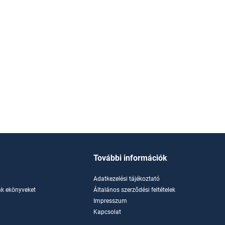
További információk
Adatkezelési tájékoztató
k ekönyveket
Általános szerződési feltételek
Impresszum
Kapcsolat