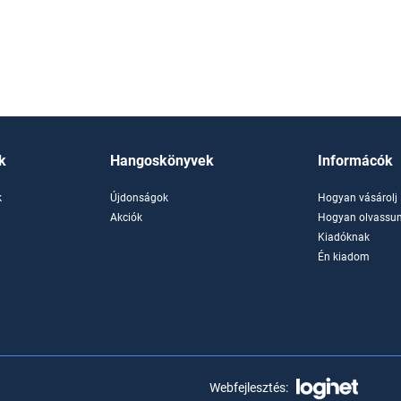
k
Hangoskönyvek
Informácók
k
Újdonságok
Hogyan vásárolj
k
Akciók
Hogyan olvassun
Kiadóknak
Én kiadom
Webfejlesztés: