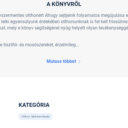
A KÖNYVRŐL
egyszermentes otthonért Ahogy sejtjeink folyamatos megújulása 
lki egyensúlyunk érdekében otthonunknak is fel kell frissülnie. I
t, mely e könyv segítségével nyűg helyett olyan tevékenységgé 
e tisztító- és mosószereket, érzelmileg...
Mutass többet
KATEGÓRIA
Otthon, lakberendezés