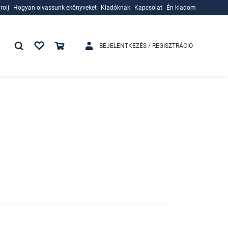
rolj
Hogyan olvassunk ekönyveket
Kiadóknak
Kapcsolat
Én kiadom
rolj
Hogyan olvassunk ekönyveket
Kiadóknak
BEJELENTKEZÉS / REGISZTRÁCIÓ