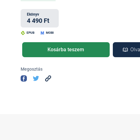
Ekönyv
4 490 Ft
EPUB
MOBI
Kosárba teszem
Olva
Megosztás