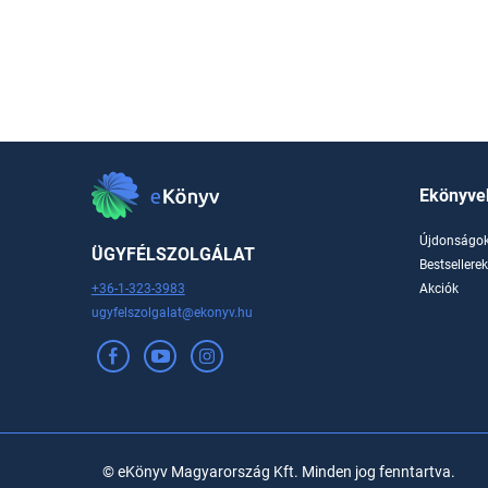
Ekönyve
Újdonságo
ÜGYFÉLSZOLGÁLAT
Bestsellere
+36-1-323-3983
Akciók
ugyfelszolgalat@ekonyv.hu
© eKönyv Magyarország Kft. Minden jog fenntartva.