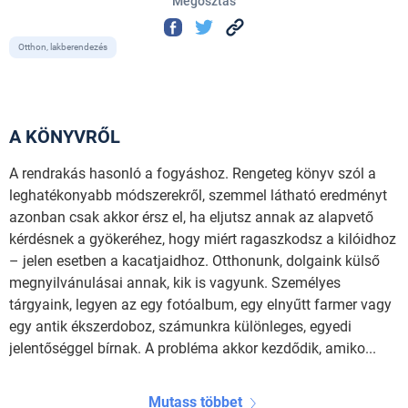
Megosztás
Otthon, lakberendezés
A KÖNYVRŐL
A rendrakás hasonló a fogyáshoz. Rengeteg könyv szól a
leghatékonyabb módszerekről, szemmel látható eredményt
azonban csak akkor érsz el, ha eljutsz annak az alapvető
kérdésnek a gyökeréhez, hogy miért ragaszkodsz a kilóidhoz
– jelen esetben a kacatjaidhoz. Otthonunk, dolgaink külső
megnyilvánulásai annak, kik is vagyunk. Személyes
tárgyaink, legyen az egy fotóalbum, egy elnyűtt farmer vagy
egy antik ékszerdoboz, számunkra különleges, egyedi
jelentőséggel bírnak. A probléma akkor kezdődik, amiko...
Mutass többet