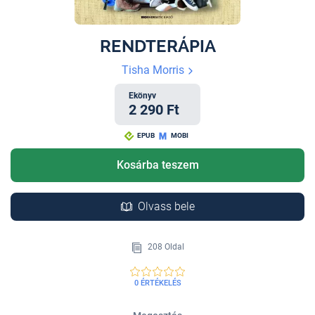
RENDTERÁPIA
Tisha Morris
Ekönyv
2 290 Ft
EPUB
MOBI
Kosárba teszem
Olvass bele
208 Oldal
0 ÉRTÉKELÉS