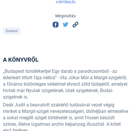
0 ÉRTÉKELÉS
Megosztás
Épitészet
A KÖNYVRŐL
„Budapest tündérkertje! Egy darab a paradicsomból - az
édenkert tiltott fája nélkül" - írta Jókai Mór a Margit-szigetről,
a főváros különleges védelmet élvező zöld tüdejéről, amelyet
hívtak már Nyulak szigetének, Urak szigetének, Budai-
szigetnek is.
Deák Judit a beavatott szakértő tudásával vezet végig
minket a Margit-sziget nevezetességein, dióhéjban elmesélve
a sokat megélt sziget történetét is, amit frissen készült
színes, illetve izgalmas archív képanyag illusztrál. A kötet
első felében...