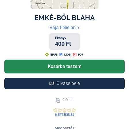
EMKÉ-BŐL BLAHA
Vaja Felícián
Ekönyv
400 Ft
EPUB
MOBI
PDF
Kosárba teszem
Olvass bele
0 Oldal
0 ÉRTÉKELÉS
Megosztás