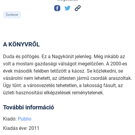
Épitészet
A KÖNYVRŐL
Duda és pöfögés. Ez a Nagykörút jelenleg. Még inkább az
volt a mostani gazdasági válságot megelőzően. A 2000-es
évek második felében tetőzött a káosz. Se közlekedni, se
vásárolni nem lehetett, az úttesten jármű csordák araszoltak.
Úgy tűnt: a városvezetés tehetetlen, a lakosság fásult, az
üzleti hasznosítási elképzelések reménytelenek.
További információ
Kiadó:
Publio
Kiadás éve: 2011