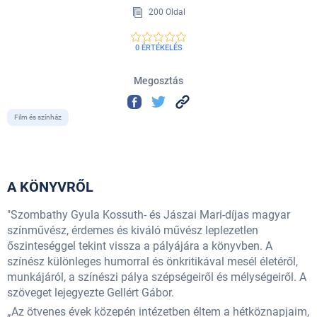
200 Oldal
0 ÉRTÉKELÉS
Megosztás
Film és színház
A KÖNYVRŐL
"Szombathy Gyula Kossuth- és Jászai Mari-díjas magyar
színművész, érdemes és kiváló művész leplezetlen
őszinteséggel tekint vissza a pályájára a könyvben. A
színész különleges humorral és önkritikával mesél életéről,
munkájáról, a színészi pálya szépségeiről és mélységeiről. A
szöveget lejegyezte Gellért Gábor.
„Az ötvenes évek közepén intézetben éltem a hétköznapjaim,