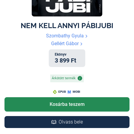
NEM KELL ANNYI PÁBIJUBI
Szombathy Gyula
Gellért Gábor
Ekönyv
3 899 Ft
Árkötött termék
EPUB
MOBI
Kosárba teszem
Olvass bele