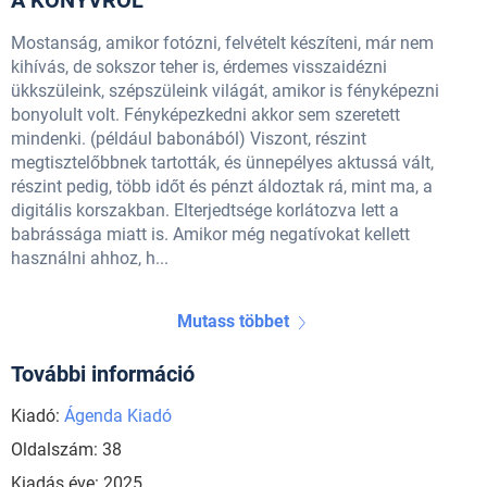
A KÖNYVRŐL
Mostanság, amikor fotózni, felvételt készíteni, már nem
kihívás, de sokszor teher is, érdemes visszaidézni
ükkszüleink, szépszüleink világát, amikor is fényképezni
bonyolult volt. Fényképezkedni akkor sem szeretett
mindenki. (például babonából) Viszont, részint
megtisztelőbbnek tartották, és ünnepélyes aktussá vált,
részint pedig, több időt és pénzt áldoztak rá, mint ma, a
digitális korszakban. Elterjedtsége korlátozva lett a
babrássága miatt is. Amikor még negatívokat kellett
használni ahhoz, h...
Mutass többet
További információ
Kiadó:
Ágenda Kiadó
Oldalszám: 38
Kiadás éve: 2025