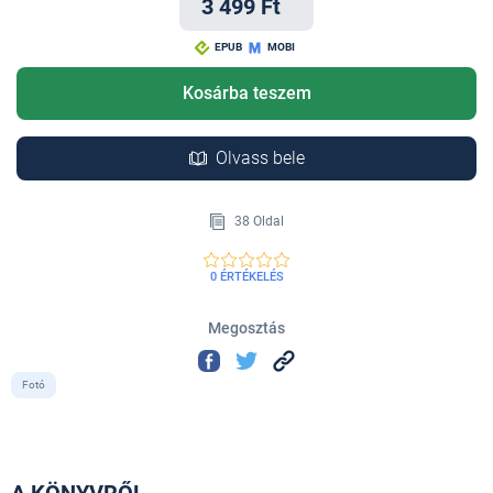
3 499 Ft
EPUB
MOBI
Kosárba teszem
Olvass bele
38 Oldal
0 ÉRTÉKELÉS
Megosztás
Fotó