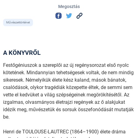
Megosztás
Művészettörténet
A KÖNYVRŐL
Festőgéniuszok a szereplői az új regénysorozat első nyolc
kötetének. Mindannyian tehetségesek voltak, de nem mindig
sikeresek. Némelyikük élete kész kaland, mások bánatok,
csalódások, olykor tragédiák közepette éltek, de semmi sem
vette el kedvüket a világ szépségeinek megörökítésétől. Az
izgalmas, olvasmányos életrajzi regények az ő alakjukat
idézik meg, művészetük és sorsuk összefonódását mutatják
be.
Henri de TOULOUSE-LAUTREC (1864–1900) élete dráma