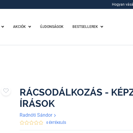
Hogyan vásá
Hogyan vásá
AKCIÓK
ÚJDONSÁGOK
BESTSELLEREK
RÁCSODÁLKOZÁS - KÉP
ÍRÁSOK
Radnóti Sándor
0 ÉRTÉKELÉS