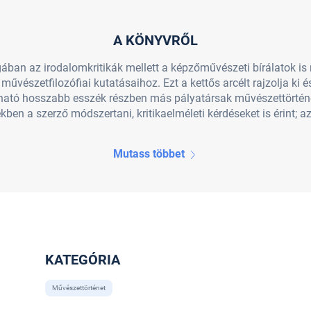
A KÖNYVRŐL
ban az irodalomkritikák mellett a képzőművészeti bírálatok is 
észetfilozófiai kutatásaihoz. Ezt a kettős arcélt rajzolja ki és
sható hosszabb esszék részben más pályatársak művészettörténe
en a szerző módszertani, kritikaelméleti kérdéseket is érint; az 
Mutass többet
KATEGÓRIA
Művészettörténet