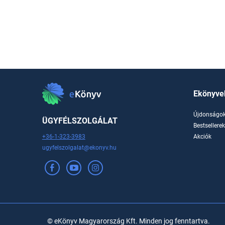
Ekönyve
Újdonságo
ÜGYFÉLSZOLGÁLAT
Bestsellere
+36-1-323-3983
Akciók
ugyfelszolgalat@ekonyv.hu
© eKönyv Magyarország Kft. Minden jog fenntartva.