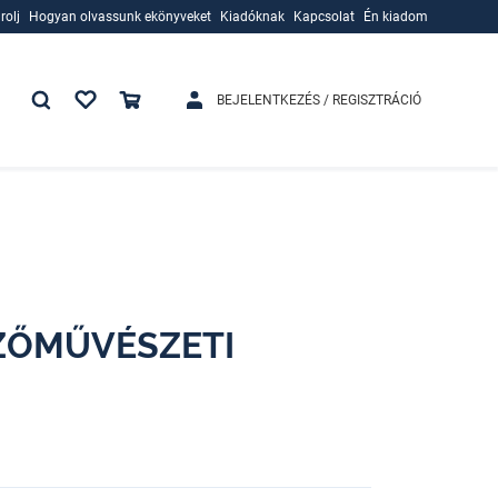
rolj
Hogyan olvassunk ekönyveket
Kiadóknak
Kapcsolat
Én kiadom
rolj
Hogyan olvassunk ekönyveket
Kiadóknak
BEJELENTKEZÉS / REGISZTRÁCIÓ
ZŐMŰVÉSZETI