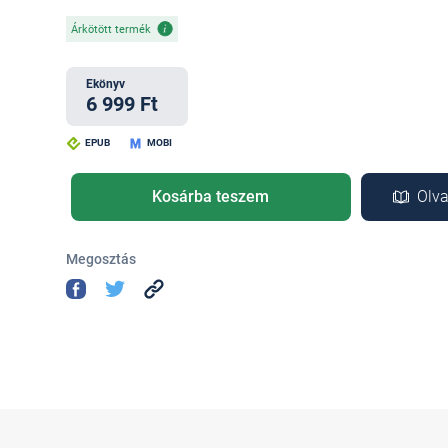
Árkötött termék
Ekönyv
6 999 Ft
EPUB
MOBI
Kosárba teszem
Olva
Megosztás