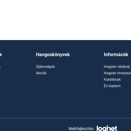
k
Hangoskönyvek
Informácók
k
Újdonságok
Hogyan vásárolj
k
Akciók
Hogyan olvassun
Kiadóknak
Én kiadom
Webfejlesztés: