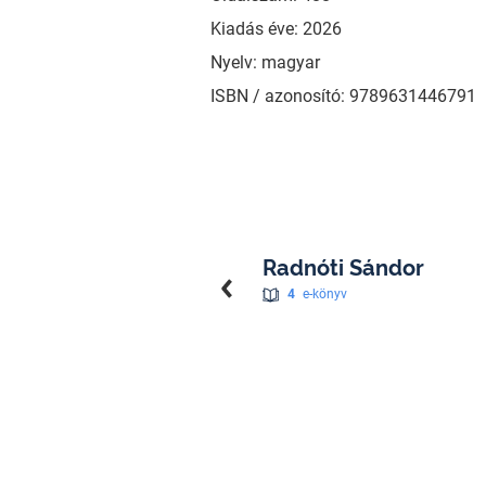
Kiadás éve: 2026
Nyelv: magyar
ISBN / azonosító: 9789631446791
Radnóti Sándor
4
e-könyv