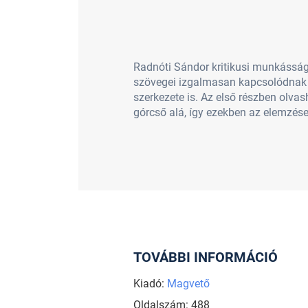
Radnóti Sándor kritikusi munkásságá
szövegei izgalmasan kapcsolódnak műv
szerkezete is. Az első részben olva
górcső alá, így ezekben az elemzésekb
TOVÁBBI INFORMÁCIÓ
Kiadó:
Magvető
Oldalszám: 488