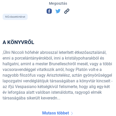
Megosztás
Művészettörténet
A KÖNYVRŐL
,Ülni Niccoli hófehér abrosszal leterített étkezőasztalánál,
enni a porcelántányérokból, inni a kristálypoharakból és
hallgatni, amint a mester Brunelleschiről mesél, vagy a többi
vacsoravendéggel vitatkozik arról, hogy Platón volt-e a
nagyobb filozófus vagy Arisztotelész, aztán gyönyörűséggel
lapozgatni vendéglátójuk társaságában a könyvtár kincseit -
az ifjú Vespasiano kétségkívül felismerte, hogy alig egy-két
év leforgása alatt valóban istenáldotta, ragyogó elmék
társaságába sikerült keveredn...
Mutass többet