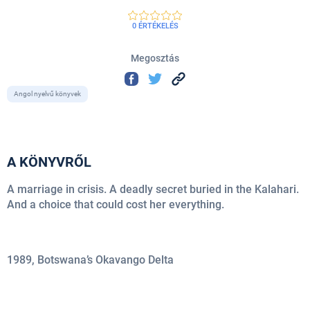
0 ÉRTÉKELÉS
Megosztás
Angol nyelvű könyvek
A KÖNYVRŐL
A marriage in crisis. A deadly secret buried in the Kalahari.
And a choice that could cost her everything.
1989, Botswana’s Okavango Delta