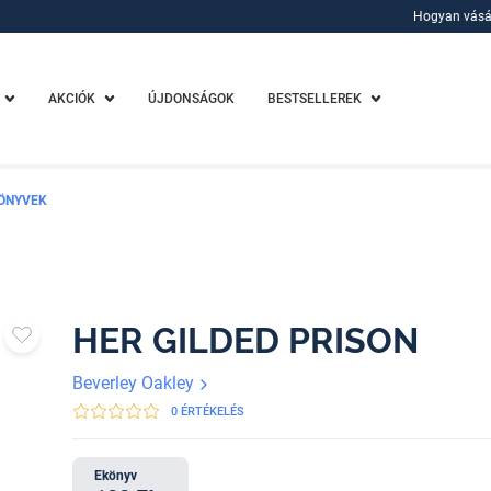
Hogyan vásá
Hogyan vásá
AKCIÓK
ÚJDONSÁGOK
BESTSELLEREK
ÖNYVEK
HER GILDED PRISON
Beverley Oakley
0 ÉRTÉKELÉS
Ekönyv