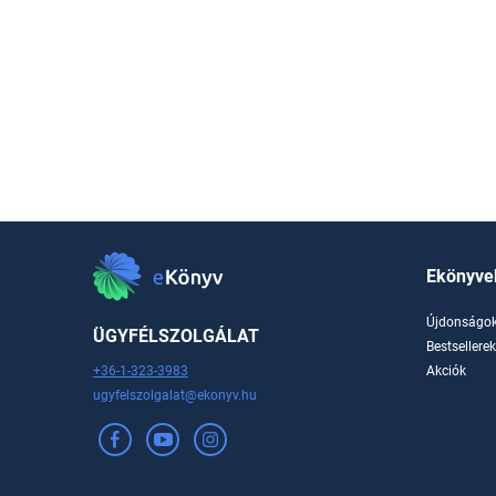
Ekönyve
Újdonságo
ÜGYFÉLSZOLGÁLAT
Bestsellere
+36-1-323-3983
Akciók
ugyfelszolgalat@ekonyv.hu