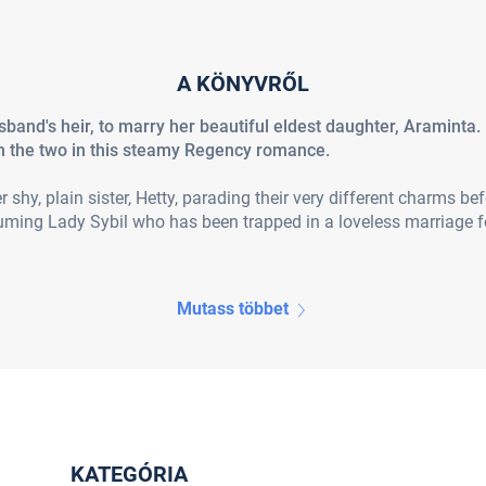
A KÖNYVRŐL
sband's heir, to marry her beautiful eldest daughter, Araminta
n the two in this steamy Regency romance.
 shy, plain sister, Hetty, parading their very different charms be
suming Lady Sybil who has been trapped in a loveless marriage 
Mutass többet
KATEGÓRIA