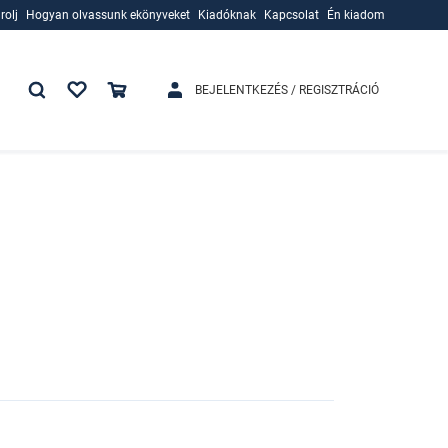
rolj
Hogyan olvassunk ekönyveket
Kiadóknak
Kapcsolat
Én kiadom
rolj
Hogyan olvassunk ekönyveket
Kiadóknak
BEJELENTKEZÉS / REGISZTRÁCIÓ