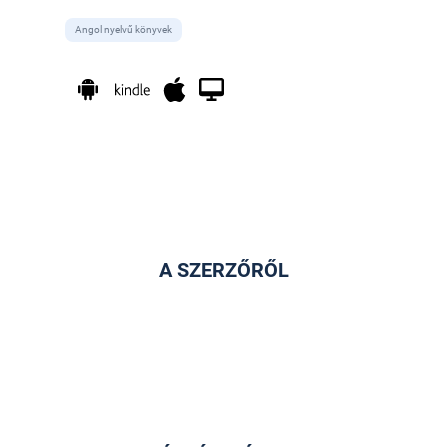
Angol nyelvű könyvek
A SZERZŐRŐL