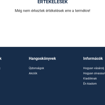
ÉRTÉKELÉSEK
Még nem érkeztek értékelések erre a termékre!
k
Hangoskönyvek
Informácók
k
Újdonságok
Hogyan vásárolj
k
Akciók
Hogyan olvassun
Kiadóknak
Én kiadom