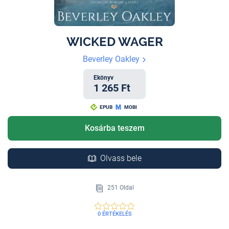
WICKED WAGER
Beverley Oakley
Ekönyv
1 265 Ft
EPUB
MOBI
Kosárba teszem
Olvass bele
251 Oldal
0 ÉRTÉKELÉS