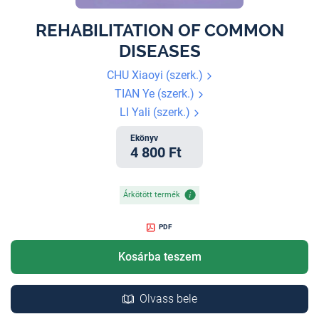
REHABILITATION OF COMMON
DISEASES
CHU Xiaoyi (szerk.)
TIAN Ye (szerk.)
LI Yali (szerk.)
Ekönyv
4 800 Ft
Árkötött termék
PDF
Kosárba teszem
Olvass bele