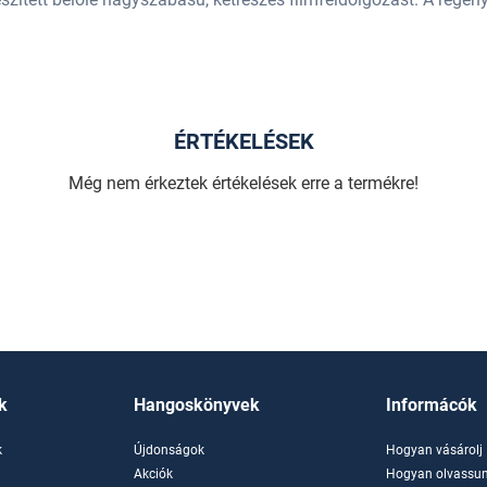
ÉRTÉKELÉSEK
Még nem érkeztek értékelések erre a termékre!
k
Hangoskönyvek
Informácók
k
Újdonságok
Hogyan vásárolj
k
Akciók
Hogyan olvassun