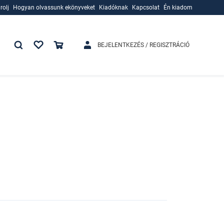
rolj
Hogyan olvassunk ekönyveket
Kiadóknak
Kapcsolat
Én kiadom
rolj
Hogyan olvassunk ekönyveket
Kiadóknak
BEJELENTKEZÉS / REGISZTRÁCIÓ