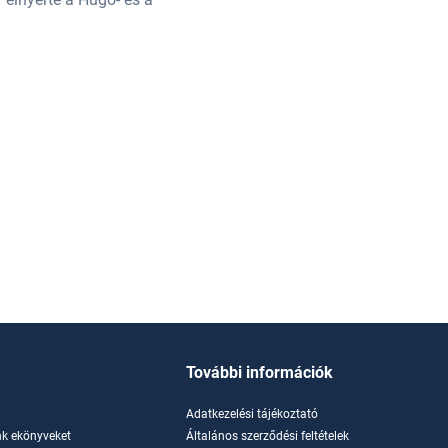
Nebula-díjakat is.
További információk
Adatkezelési tájékoztató
k ekönyveket
Általános szerződési feltételek