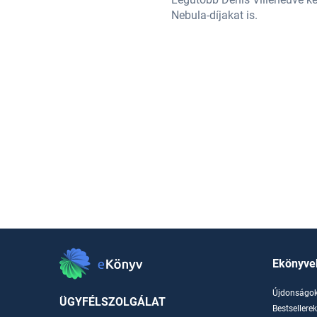
Nebula-díjakat is.
Ekönyve
Újdonságo
ÜGYFÉLSZOLGÁLAT
Bestsellere