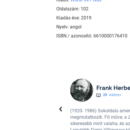
Oldalszám: 102
Kiadás éve: 2019
Nyelv: angol
ISBN / azonosító: 6610000176410
Frank Herbe
20
e-könyv
et érintett és ez regényein is
(1920- 1986) Sokoldalú amerika
irodalomban. Ez a regénye ma
megmutatkozik. Fő műve, a
D
 20 millió példányt adtak el belőle.
sikeresebb mint valaha, és az 
egény elnyerte a Hugo- és a
Legutóbb Denis Villeneuve kés