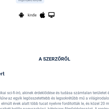
Angol nyelvű könyvek
A SZERZŐRŐL
rt
i sci-fi-író, akinek érdeklődése és tudása számtalan területet ér
űne
az egyik legösszetettebb és legsokrétűbb mű a világiroda
elmúlt évek alatt több tucat nyelvre fordították le, és közel 20 mi
zített belőle nagyszabású, kétrészes filmfeldolgozást. A regény