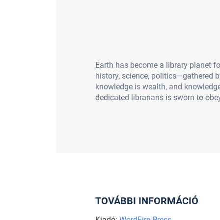
Earth has become a library planet f
history, science, politics—gathered 
knowledge is wealth, and knowledge 
dedicated librarians is sworn to obey 
TOVÁBBI INFORMÁCIÓ
Kiadó:
WordFire Press