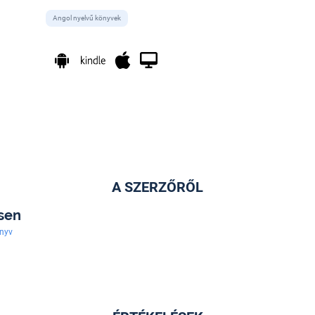
Angol nyelvű könyvek
A SZERZŐRŐL
sen
nyv