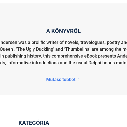
A KÖNYVRŐL
dersen was a prolific writer of novels, travelogues, poetry and
 Queen', ‘The Ugly Duckling' and ‘Thumbelina' are among the mo
time in publishing history, this comprehensive eBook presents And
xts, informative introductions and the usual Delphi bonus materi
Mutass többet
KATEGÓRIA