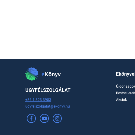
Ekönyve
Újdonságo
ÜGYFÉLSZOLGÁLAT
Bestsellere
+36-1-323-3983
Akciók
ugyfelszolgalat@ekonyv.hu