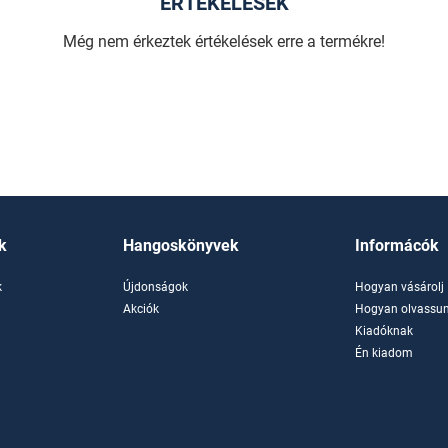
ÉRTÉKELÉSEK
Még nem érkeztek értékelések erre a termékre!
k
Hangoskönyvek
Informácók
k
Újdonságok
Hogyan vásárolj
k
Akciók
Hogyan olvassun
Kiadóknak
Én kiadom