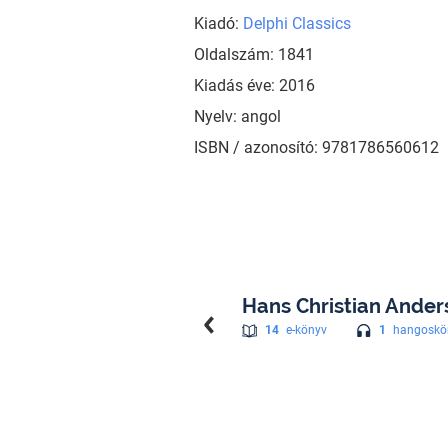
Kiadó:
Delphi Classics
Oldalszám: 1841
Kiadás éve: 2016
Nyelv: angol
ISBN / azonosító: 9781786560612
Hans Christian Ander
1
hangoskö
14
e-könyv