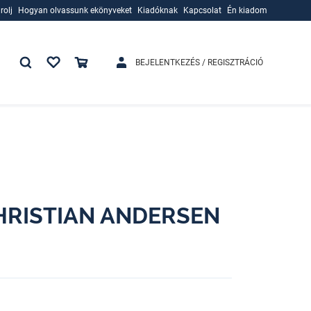
rolj
Hogyan olvassunk ekönyveket
Kiadóknak
Kapcsolat
Én kiadom
rolj
Hogyan olvassunk ekönyveket
Kiadóknak
BEJELENTKEZÉS / REGISZTRÁCIÓ
CHRISTIAN ANDERSEN