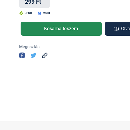
299 Ft
EPUB
MOBI
Kosárba teszem
Olva
Megosztás