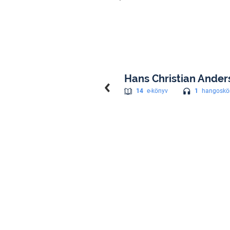
Hans Christian Ander
1
hangoskö
14
e-könyv