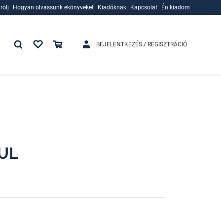
rolj
Hogyan olvassunk ekönyveket
Kiadóknak
Kapcsolat
Én kiadom
rolj
Hogyan olvassunk ekönyveket
Kiadóknak
BEJELENTKEZÉS / REGISZTRÁCIÓ
UL