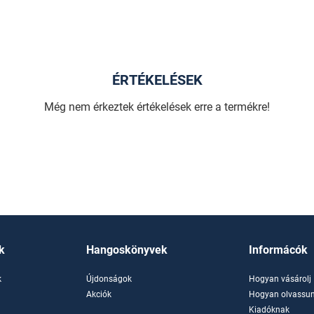
ÉRTÉKELÉSEK
Még nem érkeztek értékelések erre a termékre!
k
Hangoskönyvek
Informácók
k
Újdonságok
Hogyan vásárolj
k
Akciók
Hogyan olvassun
Kiadóknak