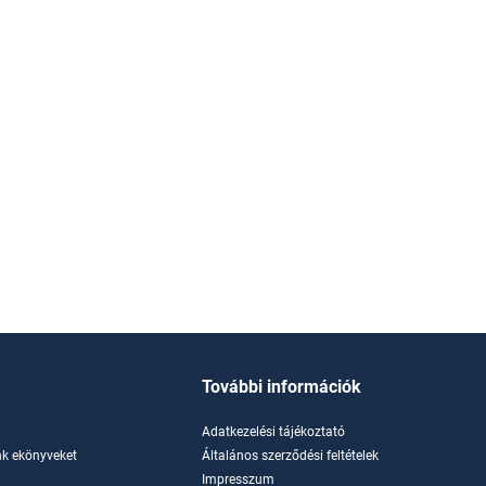
További információk
Adatkezelési tájékoztató
k ekönyveket
Általános szerződési feltételek
Impresszum