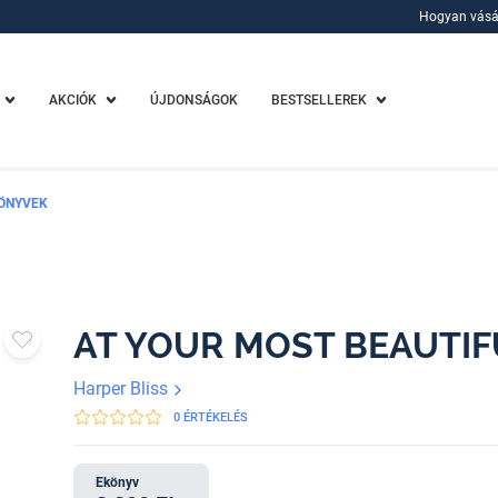
Hogyan vásá
Hogyan vásá
AKCIÓK
ÚJDONSÁGOK
BESTSELLEREK
ÖNYVEK
AT YOUR MOST BEAUTIF
Harper Bliss
0 ÉRTÉKELÉS
Ekönyv