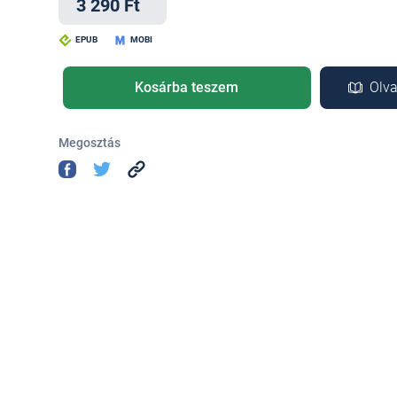
3 290 Ft
EPUB
MOBI
Kosárba teszem
Olva
Megosztás