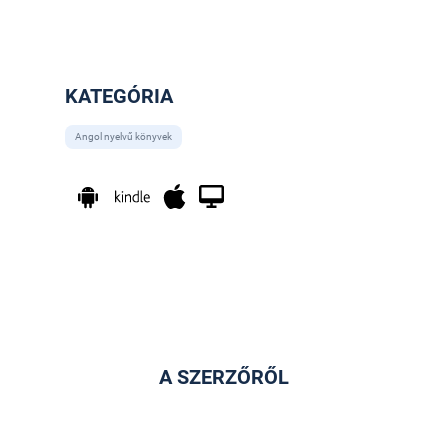
KATEGÓRIA
Angol nyelvű könyvek
A SZERZŐRŐL