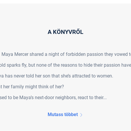
A KÖNYVRŐL
Maya Mercer shared a night of forbidden passion they vowed to 
 sparks fly, but none of the reasons to hide their passion hav
a has never told her son that she’s attracted to women.
 her family might think of her?
ed to be Maya’s next-door neighbors, react to their...
Mutass többet