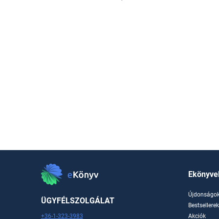
Ekönyve
Újdonságo
ÜGYFÉLSZOLGÁLAT
Bestsellere
+36-1-323-3983
Akciók