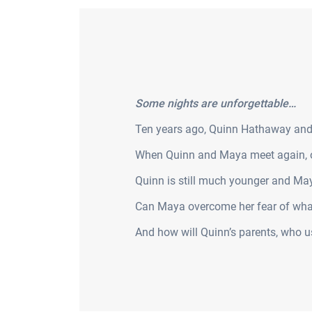
Some nights are unforgettable…
Ten years ago, Quinn Hathaway and 
When Quinn and Maya meet again, old
Quinn is still much younger and May
Can Maya overcome her fear of what
And how will Quinn’s parents, who us